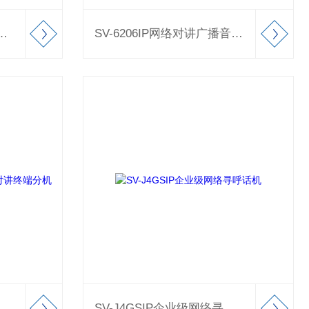
SIP广播网络音频室外有源号角
SV-6206IP网络对讲广播音频设备模块
SV-11VSIP视频门禁对讲终端分机
SV-J4GSIP企业级网络寻呼话机