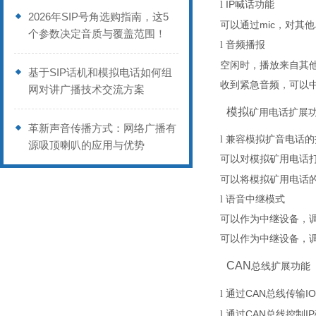
IP
l
喊话功能
2026年SIP号角选购指南，这5
mic
可以通过
，对其他
个参数决定音质与覆盖范围！
l
音频播报
空闲时，播放来自其
基于SIP话机和模拟电话如何组
收到紧急音频，可以
网对讲广播技术交流方案
模拟
矿用电话扩展
革新声音传播方式：网络广播有
l
兼容
模拟
扩音电话的
源吸顶喇叭的应用与优势
可以对
模拟矿用电话
可以将
模拟矿用电话
l
语音中继模式
可以作为中继设备，
可以作为中继设备，
CAN
总线扩展功能
CAN
IO
l
通过
总线传输
CAN
IP
l
通过
总线控制