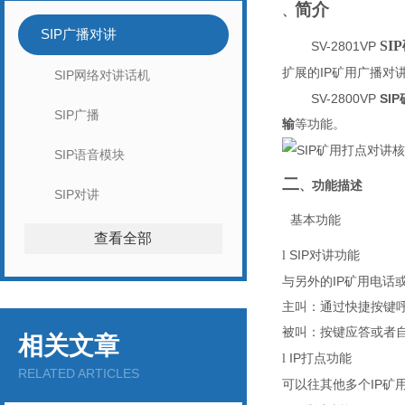
简介
、
SIP广播对讲
S
SV-2801VP
IP
扩展的
矿用广播
对
SIP网络对讲话机
SV-2800VP
SI
SIP广播
输
等功能。
SIP语音模块
二
、功能描述
SIP对讲
基本功能
查看全部
SIP
l
对讲功能
IP
与另外的
矿用电话
主叫
：通过快捷按键
被叫
：按键应答或者
相关文章
IP
l
打点功能
RELATED ARTICLES
IP
可以往其他多个
矿