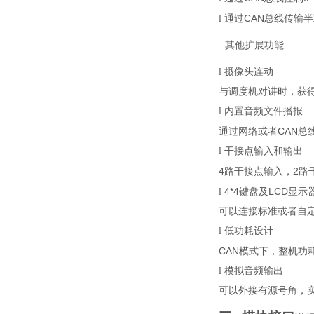
CAN
l
通过
总线传输半
其他扩展功能
l
摄像头连动
与调度机对讲时，获
l
内置
音频文件播报
CAN
通过网络或者
总
l
干接点输入和输出
4
2
路干接点输入
，
路
4*4
LCD
l
键盘及
显示
可以连接标准或者自
l
低功耗设计
CAN
模式下，整机功
l
模拟音频输出
可以外接有源号角，