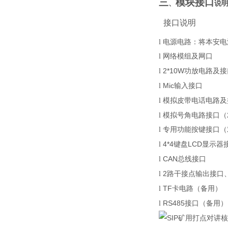
三
模块接口
、
说
接口说明
l
电源电路：将本安电
l
网络模组及网口
2*10W
l
功放电路及接
M
ic
l
输入
接口
l
模拟皮带电话电路及
l
模拟号角电路接口（
l
专用功能按键接口（
4*4
LCD
l
键盘
显示器
CAN
l
总线
接口
2
l
路
干接点输出接口
TF
l
卡电路（备用）
RS485
l
接口（备用）