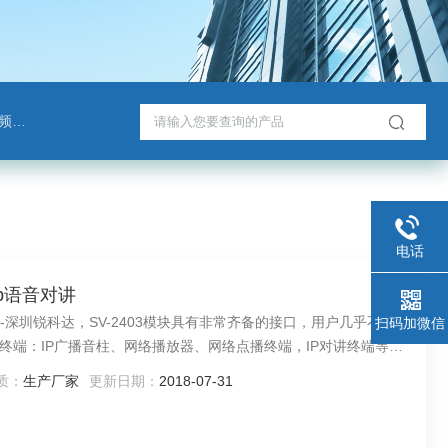
班通
电话
p语音对讲
-深圳锐科达，SV-2403模块具有非常齐备的接口，用户几乎不需
扫码加微信
终端：IP广播音柱、网络播放器、网络点播终端，IP对讲终端等
质：
生产厂家
更新日期：
2018-07-31