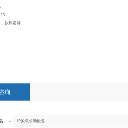
G
25
递，款到发货
咨询
品：