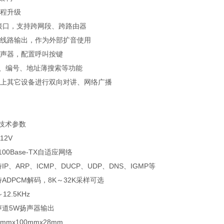
远程升级
络接口，支持跨网段、跨路由器
声线路输出，作为外部扩音使用
扬声器，配置呼叫按键
地址、编号、地址薄搜索等功能
络上其它设备进行双向对讲、网络广播
技术参数
12V
100Base-TX自适应网络
IP、ARP、ICMP、DUCP、UDP、DNS、IGMP等
持ADPCM解码，8K～32K采样可选
12.5KHz
声道5W扬声器输出
mmx100mmx28mm