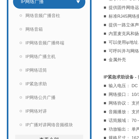
IP网络广播
■ 提供固件网络
网络音频广播音柱
■ 标准RJ45网
■ 提供一路立体
网络音箱
■ 内置麦克风和
■ 可以使用ip
IP网络音频广播终端
■ 可呼叫并与网
IP网络广播主机
■ 金属外壳
IP网络话筒
IP紧急求助设备
-
IP紧急求助
■ 输入电压： DC 
■ 网络接口： 10/
IP网络公共广播
■ 网络协议： 支持
IP网络对讲
■ 音频播放： 支
■ 话筒频域： 70～
IP广播对讲网络音频模块
■ 功放输出： 单
■ 规格尺寸： 162