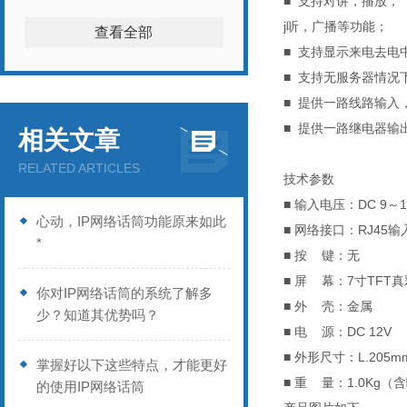
■ 支持对讲，播放，
j
听，广播等功能；
查看全部
■ 支持显示来电去电
■ 支持无服务器情况
■ 提供一路线路输入
■ 提供一路继电器输
相关文章
RELATED ARTICLES
技术参数
■ 输入电压：DC 9～1
心动，IP网络话筒功能原来如此
■ 网络接口：RJ45
*
■ 按 键：无
■ 屏 幕：7寸TFT
你对IP网络话筒的系统了解多
■ 外 壳：金属
少？知道其优势吗？
■ 电 源：DC 12V
■ 外形尺寸：L.205mm 
掌握好以下这些特点，才能更好
■ 重 量：1.0Kg（
的使用IP网络话筒