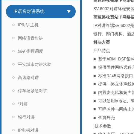
高速路收费站IP网络
SV-6002对讲终
IP语音对讲系统
高速路收费站IP网络
IP对讲主机
IP对讲终端SV-6
银行、部门机构、酒
网络语音对讲
解决方案
产品特点
煤矿指挥调度
■ 基于ARM+DSP架
平安城市对讲求助
■ 提供固件网络远程
■ 标准RJ45网络
高速路对讲
■ 提供一路立体声
停车场紧急对讲
■ 内置麦克风和扬声
■ 可以使用ip地址
*对讲
■ 可呼叫并与网络
银行对讲
■ 金属外壳
技术参数
IP电梯对讲