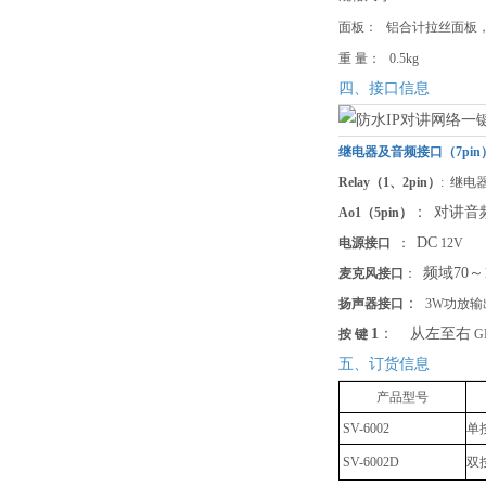
面板：
铝合计拉丝面板
重 量：
0.5kg
四、接口信息
继电器及音频接口（7pin
Relay（
1、2pin
）
: 
：
对讲音
Ao1（
5pin
）
DC
电源接口
：
12V
频域70～
麦克风接口
：
：
扬声器接口
3W功放输
1
：
从左至右
按
键
G
五、订货信息
产品型号
SV-6002
单
SV-6002D
双