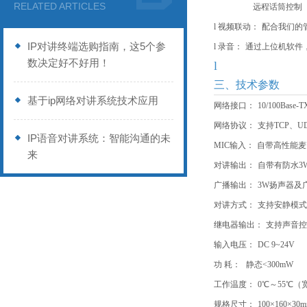
RELATED ARTICLES
远程话筒控制
l
视频联动：
配合我们的
IP对讲终端选购指南，这5个参
l
录音：
通过上位机软件
数决定好不好用！
l
三、技术参数
基于ip网络对讲系统技术应用
网络接口：
10/100Ba
网络协议：
支持TCP、U
IP语音对讲系统：智能沟通的未
MIC输入：
自带高性能麦克
来
对讲输出：
自带有防水3
广播输出：
3W扬声器及
对讲方式：
支持安静模式
继电器输出：
支持声音控
输入电压：
DC 9~24V
功 耗：
静态<300mW
工作温度：
0℃～55℃（
规格尺寸：
100×160×