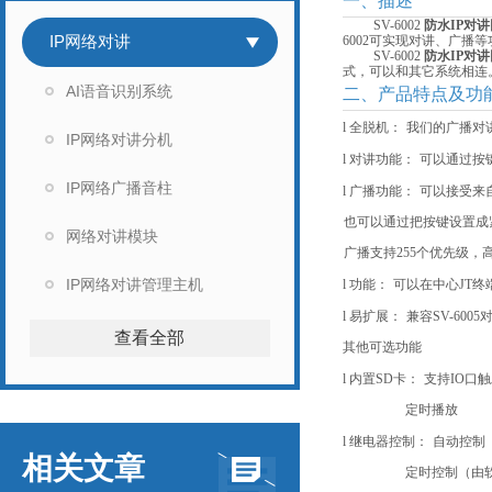
一、描述
SV-6002
防水IP对
IP网络对讲
6002可实现对讲、广
SV-6002
防水IP对
式，可以和其它系统相连
AI语音识别系统
二、产品特点及功
l
全脱机：
我们的广播对
IP网络对讲分机
l
对讲功能：
可以通过按
IP网络广播音柱
l
广播功能：
可以接受来自
也可以通过把按键设置成
网络对讲模块
广播支持255个优先级
IP网络对讲管理主机
l
功能：
可以在中心JT终
l
易扩展：
兼容SV-6
查看全部
其他可选功能
l
内置SD卡：
支持IO口
定时播放
l
继电器控制：
自动控制
相关文章
定时控制（由