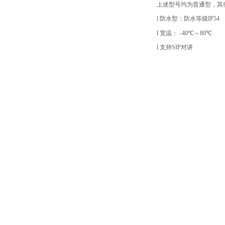
上述型号均为普通型，其
l
防水型：防水等级IP54
l
宽温：
-40℃～80℃
l
支持SIP对讲