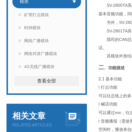
模块
SV-2800TA
系
基本
音频
功能
，
同
矿用打点模块
SV-28
另外，
时钟模块
SV-2801TA
具
CAN
我司的
总
网络广播模块
话。
网络对讲广播模块
其
模块外形
结
4G无线广播模块
二
、功能描述
2.1
基本功能
查看全部
l
打点功能
可以往
总线上的
多
l
喊话功能
mic
可以通过
，往
相关文章
l
音频播报（需使
RELATED ARTICLES
空闲时，播放来自