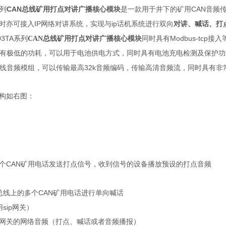
CAN总线矿用打点对讲广播核心模块
是
CAN
列
一款用于井下
的
矿用
音频
IP
ip话机
时亦可接入
网络对讲系统
，
实现与
系统进行双向
对讲
、喊话、打
03TA
Modbus-tcp
系列
CAN总线矿用打点对讲广播核心模块
同时具有
接入
有极低的功耗，可以用于电池供电方式，同时具有电池充电检测及保护功
32k
线音频模组，可以传输最高
音频编码，传输高清音频流，同时具有非
构如
右图：
CAN
个
矿用电话
发送
打点信号，收到信号的设备播放预设的打点音频
CAN
总线上的
多个
矿用电话进行
单向喊话
sip
用
网关）
网关的网络音频（打点、喊话或者音频播报）