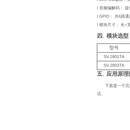
l
音频编解码
：
提
GP
IO
6
l
：
共
路
通
l
模块尺寸
：
长
×
四
模块选型
、
型号
SV-2801TA
SV-2803TA
五
应用原理
、
下面是一个完
话。