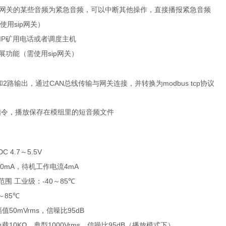
网关的某些音频为紧急音频，可以中断其他操作，直接播报紧急音频
sip
使用
网关）
IP
矿用电话或者调度主机
sip
展功能
（需使用
网关）
2
CAN
modbus tcp
和
路输出，通过
总线传输
与网关连接，并转换为
协议
指令，播放保存在模组里的短音频文件
DC
4.7
5.5V
～
0mA
4mA
，待机工作电流
-40
85
范围
工业级：
～
℃
85
℃
～
50mVrms
95
dB
幅值
，信噪比
10KΩ
1000Vrms
95
dB
负载
，典型
，
信噪比
（播放模式下）