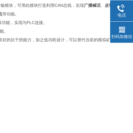
CAN
传输模块，可用
此模块打造
利用
总线，实现
广播
喊话
、
皮带
打点
等
点
等功能
。
电话
PLC
等功能，实现与
连接。
能。
扫码加微信
常好的抗干扰能力，加之低功耗设计，可以替代当前的模拟矿用电