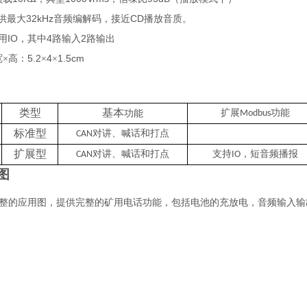
32k
Hz
CD
供最大
音频编解码
，
接近
播放音质
。
IO
4
2
用
，
其中
路输入
路输出
5
.2
4
1.5cm
宽×
高：
×
×
类型
基本
扩展
功能
功能
Modbus
标准型
对讲、
喊话和打点
CAN
扩展型
对讲、
喊话和打点
支持
，短音频播报
CAN
IO
图
整的应用图，提供完整的矿用电话功能，包括电池的充放电，音频输入输