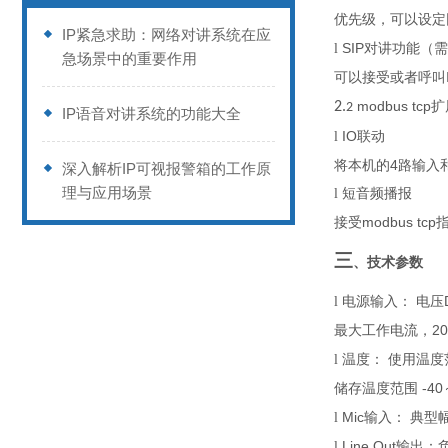
优先级，可以设定
IP紧急求助：网络对讲系统在应
SIP
l
对讲功能
（需
急场景中的重要作用
可以接受或者呼叫
modbus tcp
2.
扩
2
IP语音对讲系统的功能大全
IO
l
联动
4
将本机的
路输入
深入解析IP可视报警箱的工作原
理与应用场景
l
短音频播报
modbus tcp
接受
三
、技术参数
l
电源输入：
电压
20
最大
工作电流，
l
温度：
使用温度
-40
储存温度范围
M
ic
l
输入：
典
型
Line Out
l
输出：