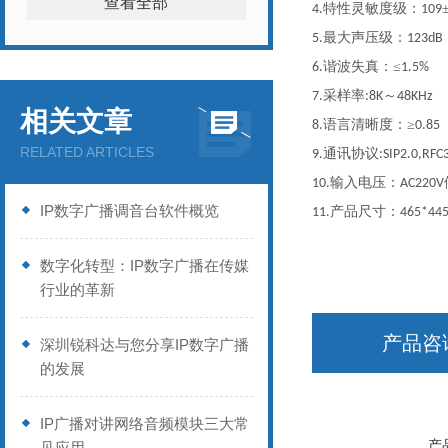
查看全部
特性灵敏度级：
4.
109
最大声压级：
5.
123dB
谐波失真：≤
6.
1.5%
采样率
～
7.
:8K
48KHz
相关文章
语言清晰度：≥
8.
0.85
RELATED ARTICLES
通讯协议
9.
:SIP2.0,RF
输入电压：
10.
AC220V
IP数字广播调音台软件概览
产品尺寸：
11.
465*44
数字化转型：IP数字广播在传媒
行业的革新
产品咨
深圳锐科达与您分享IP数字广播
的发展
IP广播对讲网络音频模块三大常
产
见应用