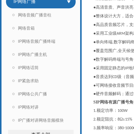
IP网络广播
●高清音质、声音洪
网络音频广播音柱
●整体设计大方，适
●高品质音频芯片，支
网络音箱
●采用工业级
架构
ARM
IP网络音频广播终端
●单向终端
数字解码
,
●覆盖范围广
全天候
,
IP网络广播主机
●数字解码终端与号角
IP网络话筒
●采用固定静态的
地
IP
●音质达到
级（音频
CD
IP紧急求助
●可网络接收音频节目
IP网络公共广播
●硬件音频解码；通
SIP网络有源广播号角
IP网络对讲
额定功率：
1.
100W
额定阻抗：
Ω±
2.
8
15%
IP广播对讲网络音频模块
频率响应：
3.
380-1000