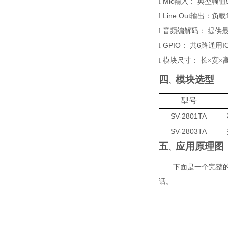
M
ic
l
输入：
典
型幅值
Line Out
l
输出：
负载
l
音频编解码
：
提供
GP
IO
6
I
l
：
共
路
通用
l
模块尺寸
：
长
×宽×
四
模块选型
、
型号
SV-2801TA
SV-2803TA
五
应用原理图
、
下面是一个完整
话。