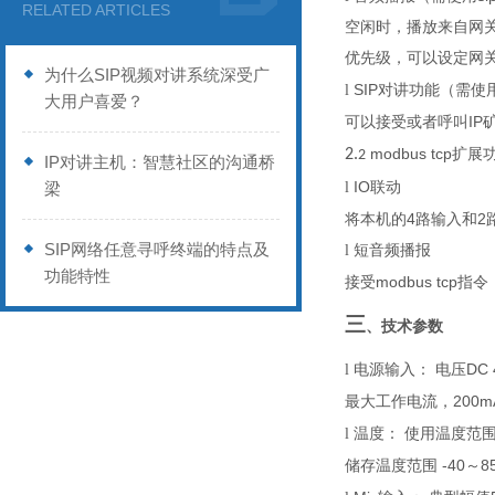
RELATED ARTICLES
空闲时，播放来自网
优先级，可以设定网
为什么SIP视频对讲系统深受广
SIP
l
对讲功能
（需使
大用户喜爱？
IP
可以接受或者呼叫
modbus tcp
2.
扩展
2
IP对讲主机：智慧社区的沟通桥
IO
梁
l
联动
4
2
将本机的
路输入和
SIP网络任意寻呼终端的特点及
l
短音频播报
功能特性
modbus tcp
接受
指令
三
、技术参数
DC
l
电源输入：
电压
20
0m
最大
工作电流，
l
温度：
使用温度范
-40
8
储存温度范围
～