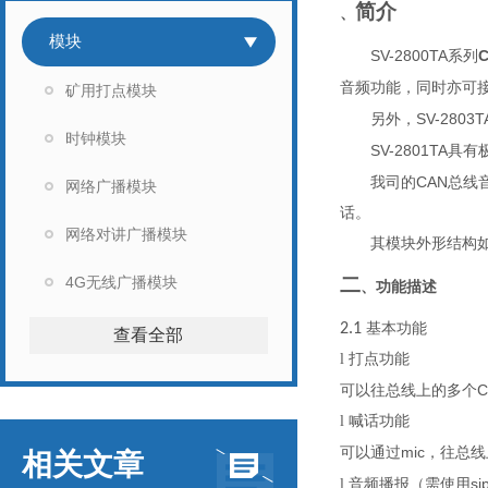
简介
、
模块
SV-2800TA
系列
音频
功能
，
同时亦可
矿用打点模块
SV-2803T
另外，
时钟模块
SV-2801TA
具有
CAN
我司的
总线
网络广播模块
话。
网络对讲广播模块
其
模块外形
结构
4G无线广播模块
二
、功能描述
2.1
基本功能
查看全部
l
打点功能
C
可以往
总线上的
多个
l
喊话功能
mic
可以通过
，往
总线
相关文章
si
l
音频播报（需使用