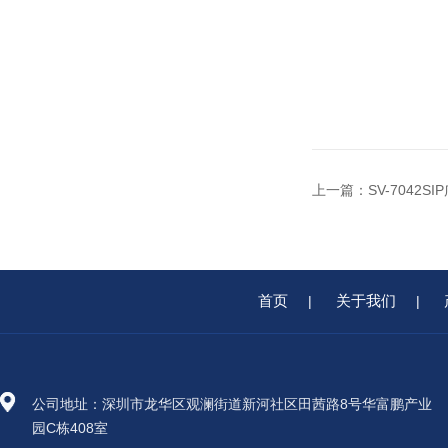
上一篇：
SV-7042
首页
关于我们
|
|
公司地址：深圳市龙华区观澜街道新河社区田茜路8号华富鹏产业
园C栋408室