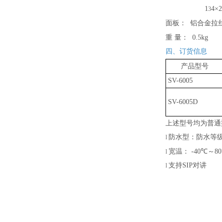
1
4
×2
3
面板：
铝合金拉
重
量：
0.5kg
四、订货信息
产品型号
SV-6005
SV-6005D
上述型号均为普通
防水型：防水等
l
宽温：
-40℃～8
l
支持
SIP对讲
l