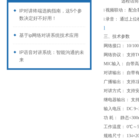
远程话筒
视频联动：
配合
IP对讲终端选购指南，这5个参
l
数决定好不好用！
录音：
通过上位
l
l
基于ip网络对讲系统技术应用
三、技术参数
网络接口：
10/
IP语音对讲系统：智能沟通的未
网络协议：
支持
T
来
MIC输入：
自带高
对讲输出：
自带
广播输出：
支持
2
对讲方式：
支持
继电器输出：
支
输入电压：
DC 9~
功
耗：
静态
<30
工作温度：
0℃～
规格尺寸：
1
3
×
2
4