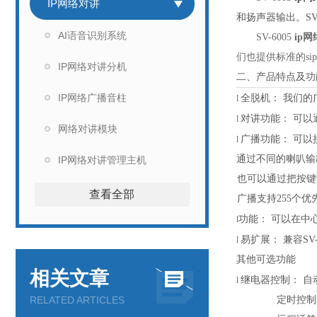
IP网络对讲
和扬声器输出。S
AI语音识别系统
SV-6005
ip
们也提供标准的si
IP网络对讲分机
二、产品特点及功
IP网络广播音柱
全脱机：
我们的
l
对讲功能：
可以
l
网络对讲模块
广播功能：
可以
l
通过不同的喇叭输
IP网络对讲管理主机
也可以通过把按键
查看全部
广播支持
255个
功能：
可以在中
l
易扩展：
兼容
S
l
其他可选功能
相关文章
继电器控制：
自
l
RELATED ARTICLES
定时控制