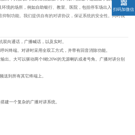
以及环境的场所，例如自助银行、教室、医院，包括停车场出入口等。
扫码加微信
音抑制功能。我们提供自有的对讲协议，保证系统的安全性。同时我
对讲主机双向通话，广播喊话，以及实时。
机呼叫终端。对讲时采用全双工方式，并带有回音消除功能。
率功放输出。大可以驱动两个8欧20W的无源喇叭或者号角。广播对讲分别
频送到所有其它终端上。
选择搭建一个复杂的广播对讲系统。