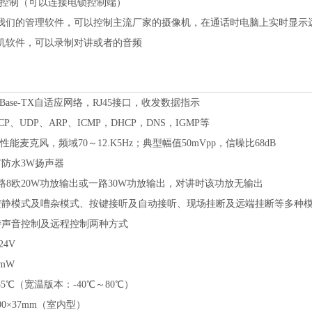
控制（可以连接电锁控制端）
我们的管理软件，可以控制主流厂家的摄像机，在通话时电脑上实时显示
机软件，可以录制对讲或者的音频
100Base-TX自适应网络，RJ45接口，收发数据指示
CP、UDP、ARP、ICMP，DHCP，DNS，IGMP等
性能麦克风，频域
70～12.K5Hz；典型幅值50mVpp，信噪比68dB
有防水
3W扬声器
路8欧20W功放输出
或一路
30W功放输出
，对讲时该功放无输出
安静模式及嘈杂模式、按键接听及自动接听、现场挂断及远端挂断等多种
持声音控制及远程控制两种方式
24V
0mW
55℃（宽温版本：-40℃～80℃）
0
0×3
7
mm（室内型）