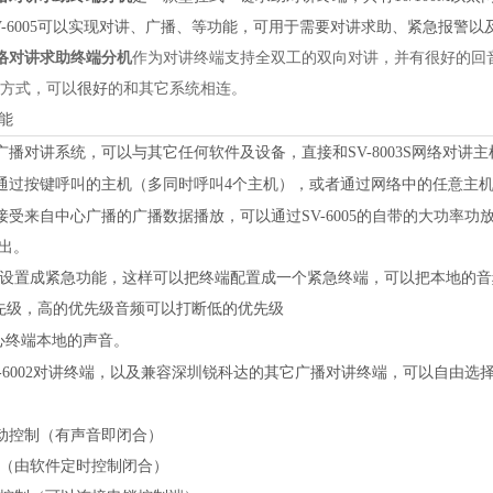
V-6005可以实现对讲、广播、等功能，可用于需要对讲求助、紧急报警
网络对讲求助终端分机
作为对讲终端支持全双工的双向对讲，并有很好的回
p方式，可以
很好
的和其它系统相连。
能
广播对讲系统，可以与其它任何软件及设备，直接和
SV-8003S网络
通过按键呼叫的主机（多同时呼叫
4个主机），或者通过网络中的任意主
接受来自中心广播的广播数据播放，可以通过
SV-6005的自带的大功
出。
设置成紧急功能，这样可以把终端配置成一个紧急终端，可以把本地的音
优先级，高的优先级音频可以打断低的优先级
心终端本地的声音。
V-6002对讲终端，以及兼容深圳锐科达的其它广播对讲终端，可以自由
动控制（有声音即闭合）
（由软件定时控制闭合）