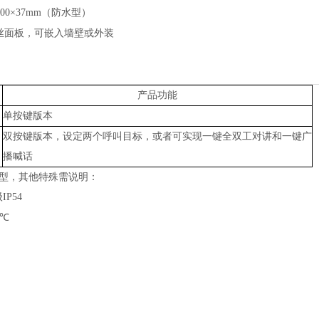
00×3
7
mm（防水型）
丝面板，可嵌入墙壁或外装
产品功能
单按键版本
双按键版本，设定两个呼叫目标，或者可实现一键全双工对讲和一键广
播喊话
型，其他特殊需说明：
级
IP54
0℃