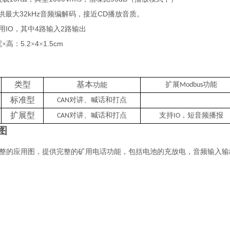
32k
Hz
CD
供最大
音频编解码
，
接近
播放音质
。
IO
4
2
用
，
其中
路输入
路输出
5
.2
4
1.5cm
宽×
高：
×
×
类型
基本
扩展
功能
功能
Modbus
标准型
对讲、
喊话和打点
CAN
扩展型
对讲、
喊话和打点
支持
，短音频播报
CAN
IO
图
整的应用图，提供完整的矿用电话功能，包括电池的充放电，音频输入输