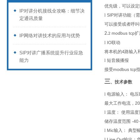
优先级，可以设定
IP对讲分机接线全攻略：细节决
SIP
l
对讲功能
（需
定通讯质量
可以接受或者呼叫
modbus tcp
2.
扩
2
IP网络对讲技术的应用与优势
IO
l
联动
4
将本机的
路输入
SIP对讲广播系统提升行业应急
能力
l
短音频播报
modbus tcp
接受
三
、技术参数
l
电源输入：
电压
20
最大
工作电流，
l
温度：
使用温度
-40
储存温度范围
M
ic
l
输入：
典
型
Line Out
l
输出：