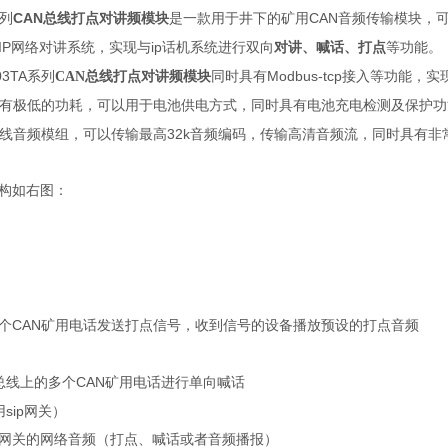
CAN总线打点对讲频模块
是
CAN
列
一款用于井下
的
矿用
音频
传输模块，
IP
ip话机
网络对讲系统
，
实现与
系统进行双向
对讲
、喊话、打点
等功能
。
03TA
Modbus-tcp
系列
CAN总线打点对讲频模块
同时具有
接入等功能，实
有极低的功耗，可以用于电池供电方式，同时具有电池充电检测及保护功
32k
线音频模组，可以传输最高
音频编码，传输高清音频流，同时具有非
构如
右图：
CAN
个
矿用电话
发送
打点信号，收到信号的设备播放预设的打点音频
CAN
总线上的
多个
矿用电话进行
单向喊话
sip
用
网关）
网关的网络音频（打点、喊话或者音频播报）