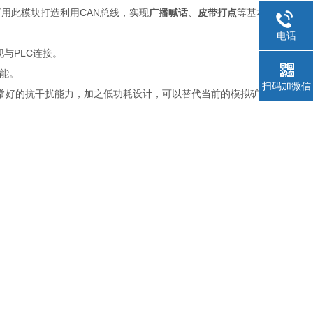
CAN
可用
此模块打造
利用
总线，实现
广播
喊话
、
皮带
打点
等基本
音频
功
电话
PLC
现与
连接。
能。
扫码加微信
常好的抗干扰能力，加之低功耗设计，可以替代当前的模拟矿用电