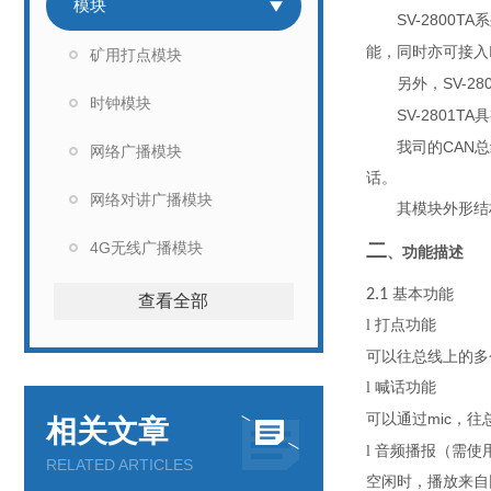
模块
SV-2800TA
系
能
，
同时亦可接入
矿用打点模块
SV-28
另外，
时钟模块
SV-2801TA
具
CAN
我司的
总
网络广播模块
话。
网络对讲广播模块
其
模块外形
结
4G无线广播模块
二
、功能描述
2.1
基本功能
查看全部
l
打点功能
可以往
总线上的
多
l
喊话功能
mic
可以通过
，往
相关文章
l
音频播报（需使
RELATED ARTICLES
空闲时，播放来自