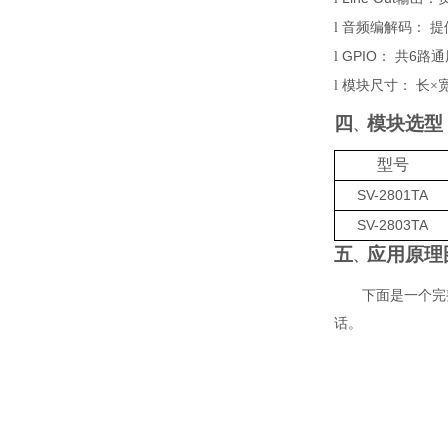
l
音频编解码
：
提
GP
IO
6
l
：
共
路
通
l
模块尺寸
：
长
×
四
模块选型
、
型号
SV-2801TA
SV-2803TA
五
应用原理
、
下面是一个完
话。