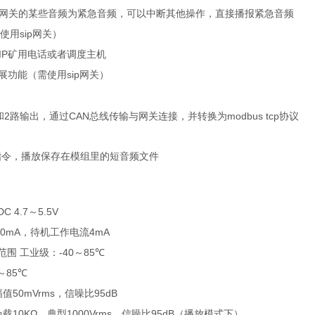
网关的某些音频为紧急音频，可以中断其他操作，直接播报紧急音频
sip
使用
网关）
IP
矿用电话或者调度主机
sip
展功能
（需使用
网关）
2
CAN
modbus tcp
和
路输出，通过
总线传输
与网关连接，并转换为
协议
指令，播放保存在模组里的短音频文件
DC
4.7
5.5V
～
0mA
4mA
，待机工作电流
-40
85
范围
工业级：
～
℃
85
℃
～
50mVrms
95
dB
幅值
，信噪比
10KΩ
1000Vrms
95
dB
负载
，典型
，
信噪比
（播放模式下）