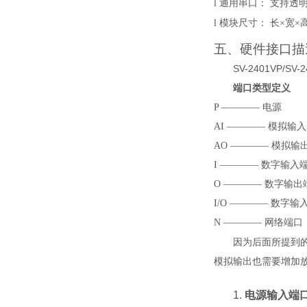
l
通用串口
：
支持透
l
模块尺寸
：
长
×宽×
五、硬件接口描
SV-2401VP
/
SV-2
端口类型定义
P
————
电源
AI
————
模拟输入
AO
————
模拟输
I
————
数字输入
O
————
数字输出
I/O
————
数字输
N
————
网络端口
因为后面所提到
模拟输出也需要增加
1.
电源输入端