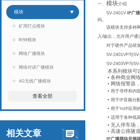
模块
一、
介绍
模块
SV-2401V
IP广
码。
矿用打点模块
该模块支持多种
/
入
输出，允许用户通
时钟模块
对于硬件产品研
网络广播模块
SV-2401VP
SV
与
SV-2403VP
SV
与
网络对讲广播模块
本系列模块可
•
各种商业网
4G无线广播模块
•
网络报警器
•
用于寻呼和内
查看全部
•
用于
IP音频分
•
用于
VoIP应
•
适用于各种低
•
无人停车场
相关文章
•
高速公路隧
IP广播网络音频