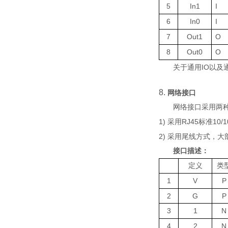
5
In1
I
6
In0
I
7
Out1
O
8
Out0
O
IO
关于通用
以及
8.
网络接口
网络接口采用两
1)
R
J45
10/
采用
标准
2)
采用尾线方式，大
接口描述：
定义
类
1
V
P
2
G
P
3
1
N
4
2
N