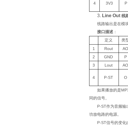
4
3V3
P
3.
Line Out
线
线路输出是在模
接口描述
：
定义
类
1
R
out
A
2
G
ND
P
3
L
out
A
4
P
-ST
O
MP
如果播放的是
同的信号。
P
-ST
作为音频输
功放电路的电源。
P
-ST
信号的变化