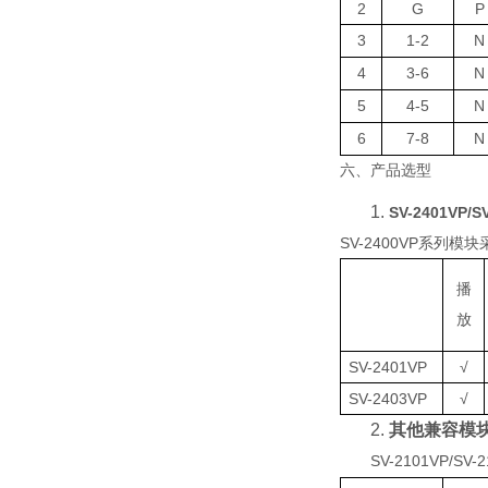
2
G
P
3
1-2
N
4
3
-6
N
5
4
-5
N
6
7
-8
N
六、产品选型
1.
SV-2401VP
/
S
SV-2400VP
系列模块
播
放
SV-2401VP
√
SV-2403VP
√
2.
其他兼容模
SV-2101VP
/
SV-2