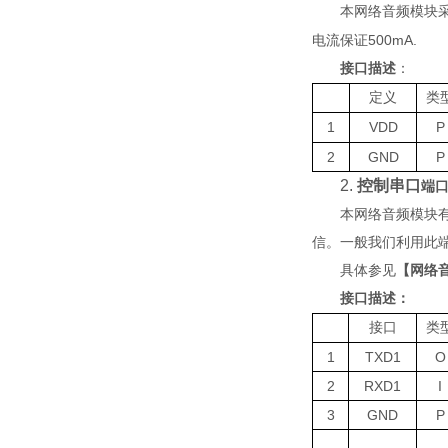
本网络音频模块
500
mA
.
电流保证
接口描述
：
定义
类
1
V
DD
P
2
G
ND
P
2.
控制串口
端
本网络音频模块
信
。一般我们利用此
具体参见
【网络
接口描述：
接口
类
1
TXD1
O
2
RXD1
I
3
GND
P