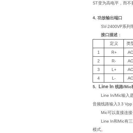
ST
变为高电平，而不
4.
功放输出端口
SV-2400VP
系列
接口描述
：
定义
类
1
R
+
A
2
R
-
A
3
L+
A
4
L-
A
Line In
5.
/Mic
线路
L
ine In/Mic
输入
3.3 Vpp
音频线路输入
M
ic
可以直接连接
L
ine In
Mic
和
有三
模式
。