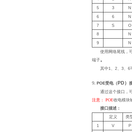
5
3
N
6
6
N
7
S
O
8
N
9
N
使用网络尾线，
。
端子
1
2
3
6
其中
、
、
、
9.
PD
）
POE
受电（
通过这个接口，
注意
：
P
OE
收电模块
接口描述：
定义
类
1
V
P