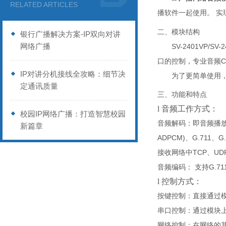
RELATED ARTICLES
播软件一起使用。 
二、模块结构
银行广播解决方案-IP双向对讲
网络广播
SV-2401VP
/
SV-2
C
口的控制，
专业音频
IP对讲分机接线全攻略：细节决
为了更简单使用
定通讯质量
三、功能和特点
l
音频工作方式：
校园IP网络广播：打造智慧校园
音频
解码
：
即音频播
新篇章
ADPCM)
G.711
G
、
、
TCP
UD
接收网络中
、
G.71
音频
编码
：
支持
l
控制方式：
按键控制：
直接通过
串口控制：
通过模块
网络控制：
在网络的