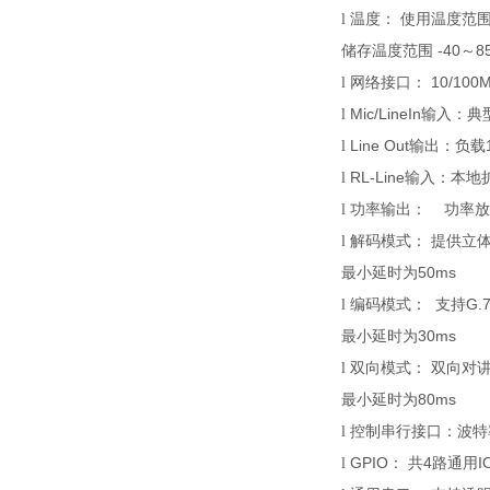
l
温度：
使用温度范
-40
8
储存温度范围
～
10/100
l
网络接口：
Mic
/Line
In
l
输入：
典
Line Out
l
输出：
负载
RL-
Line
l
输入：
本地
l
功率输出：
功率放
l
解码
模式
：
提供立
50ms
最小延时为
G.7
l
编码
模式
：
支持
30ms
最小延时为
l
双向
模式
：
双向
对
80ms
最小延时为
l
控制串行接口
：波特
GP
IO
4
I
l
：
共
路
通用