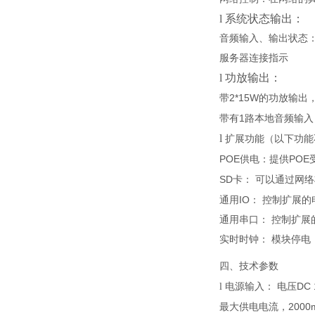
l
系统状态输出：
音频输入、输出状态
服务器连接指示
l
功放输出：
2*15W
带
的功放输出
1
带有
路本地音频输入
l
扩展功能（以下功能
POE
POE
供电：
提供
SD
卡：
可以通过网络
IO
通用
：
控制扩展的
通用串口：
控制扩展
实时时钟：
模块停电
四、技术参数
DC 
l
电源输入：
电压
20
00
最大
供电
电流，