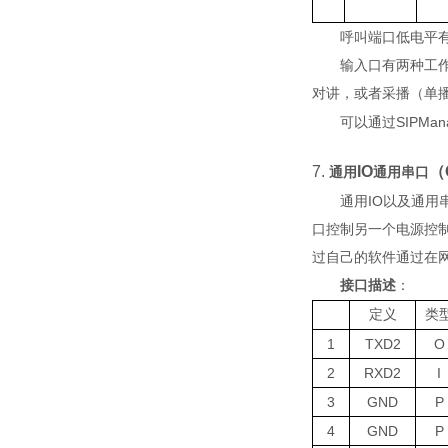
呼叫端口低电平
输入口有两种工
对讲，或者采播（单
SIPMan
可以通过
7.
IO
（
通用
通用串口
IO
通用
以及通用
口控制另一个电源控
过自己的软件通过在
接口描述
：
定义
类
1
TXD2
O
2
RXD2
I
3
GND
P
4
GND
P