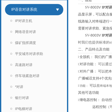
一、描述
8003V
SV-
IP对
IP语音对讲系统
晶显示屏，可以配合服
IP对讲主机
线路输入对终端进行
需要对讲求助、紧急
网络语音对讲
8003V
SV-
IP对
时我们也提供标准的
煤矿指挥调度
二、产品特点及功能
平安城市对讲求助
全脱机：
我们的广播
l
对讲功能：
可以通过
l
高速路对讲
对外广播：
可以把本
l
停车场紧急对讲
广播喊话支持
4个优
可以在
l
功能：
终端本地
*对讲
其他可选功能
银行对讲
继电器控制：
自动控
l
远程控制（
IP电梯对讲