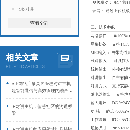
视频联动：
配合我们
l
地铁对讲
录音：
通过上位机软
l
查看全部
三、技术参数
网络接口：
10/100
网络协议：
支持
TCP
MIC输入：
自带高性
相关文章
线路输入：
可以作为
RELATED ARTICLES
线路输出：
外接有源
对讲输出：
自带有防
SIP网络广播桌面管理对讲主机
对讲方式：
支持安静
是智能通信与高效管理的融合产
继电器输出：
支持声
品
输入电压：
DC 9~24V
IP对讲主机：智慧社区的沟通桥
功
耗：
静态
<300mW
梁
工作温度：
0℃～55
规格尺寸：
205×14
IP对讲主机的应用领域以及特性