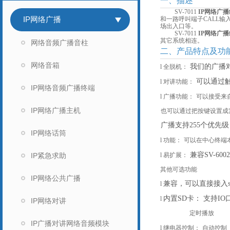
一、描述
SV-70
11
IP网络广
IP网络广播
和一路呼叫端子CALL
场出入口等。
SV-70
11
IP网络广
其它系统相连。
网络音频广播音柱
二、产品特点及功
网络音箱
我们的广播
l
全脱机：
可以通过
l
对讲功能：
IP网络音频广播终端
l
广播功能：
可以接受来
IP网络广播主机
也可以通过把按键设置成
广播支持
255个优先
IP网络话筒
l
功能：
可以在中心终端
兼容
SV-
IP紧急求助
l
易扩展：
其他可选功能
IP网络公共广播
兼容
，可以直接接入s
l
内置
SD卡：
支持
I
l
IP网络对讲
定时播放
IP广播对讲网络音频模块
l
继电器控制：
自动控制