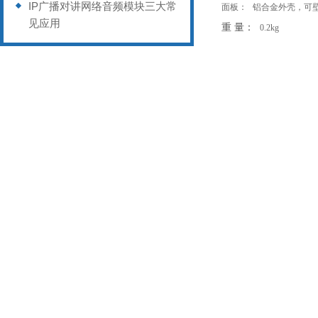
IP广播对讲网络音频模块三大常
面板：
铝合金外壳，可
见应用
重
量：
0.2kg