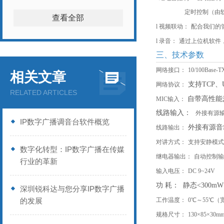
定时控制（由
查看全部
l
视频联动：
配合我们的
l
录音：
通过上位机软件
三、技术参数
网络接口：
10/100Ba
相关文章
支持
TCP、
网络协议：
RELATED ARTICLES
自带高性能
MIC输入：
线路输入：
外接有源
IP数字广播调音台软件概览
外接有源音
线路输出：
对讲方式：
支持安静模式
数字化转型：IP数字广播在传媒
继电器输出：
自动控制输
行业的革新
输入电压：
DC 9~24V
功
耗：
静态
<300mW
深圳锐科达与您分享IP数字广播
的发展
工作温度：
0℃～55℃（
规格尺寸：
130×85×30m