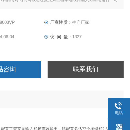
多组播和全区广播，也可以和系统中支持对讲的终端进行双向的通
-8003VP
厂商性质：
生产厂家
4-06-04
访 问 量：
1327
品咨询
联系我们
电话
接口，配置了麦克风输入和扬声器输出，还配置多达22个按键和2.8英寸液