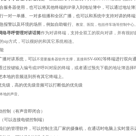
合服务器使用，也可以将其他终端的IP录入到地址簿中，可以通过地址簿选
行一对一单播、一对多组播和全区广播，也可以和系统中支持对讲的终端
急报警以及环境的场所，例如自助银行、
教室、医院，包括停车场等控制中心
P网络寻呼管理对讲话筒
作为对讲终端，支持全双工的双向对讲，并有很好
的
sip方式，可以
很好
的和其它系统相连。
能
广播对讲系统，可以
SV-6002等终端进行双
不需要服务器软件支撑，直接和
通过按键输入编号或
IP呼叫
对应
的终端，或者通过预先下载的地址簿选择
把本地的音频送到所有其它终端上。
优先级，高的优先级音频可以打断低的优先级
本地的声音。
动控制（有声音即闭合）
（可以连接电锁控制端）
我们的管理软件，可以控制主流厂家的摄像机，在通话时电脑上实时显示