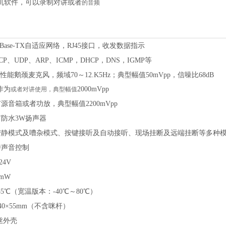
机软件，可以录制对讲或者
的音频
100Base-TX自适应网络，RJ45接口，收发数据指示
CP、UDP、ARP、ICMP，DHCP，DNS，IGMP等
性能鹅颈麦克风，频域
70～12.K5Hz；典型幅值50mVpp，信噪比68dB
作为
2000mVpp
或者对讲使用，典型幅值
有源音箱或者功放，典型幅值
2200mVpp
有防水
3W扬声器
安静模式及嘈杂模式、按键接听及自动接听、现场挂断及远端挂断等多种
持声音控制
24V
0mW
55℃（宽温版本：-40℃～80℃）
140×55mm（不含咪杆）
丝外壳