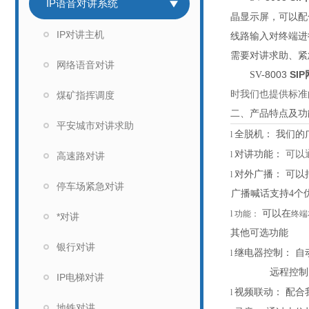
IP语音对讲系统
晶显示屏，可以配
IP对讲主机
线路输入对终端进
需要对讲求助、紧
网络语音对讲
8003
SI
SV-
时我们也提供标准
煤矿指挥调度
二、产品特点及功
平安城市对讲求助
全脱机：
我们的
l
对讲功能：
可以
l
高速路对讲
对外广播：
可以
l
停车场紧急对讲
广播喊话支持
4个
可以在
l
功能：
终端
*对讲
其他可选功能
银行对讲
继电器控制：
自
l
远程控制
IP电梯对讲
视频联动：
配合
l
地铁对讲