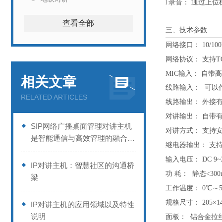
录音：
通过上位
l
查看全部
三、技术参数
网络接口：
10/
网络协议：
支持
T
MIC输入：
自带高
相关文章
线路输入：
可以
RELATED ARTICLES
线路输出：
外接
对讲输出：
自带
SIP网络广播桌面管理对讲主机
对讲方式：
支持
是智能通信与高效管理的融合产
继电器输出：
支
品
输入电压：
DC 9~
IP对讲主机：智慧社区的沟通桥
功
耗：
静态
<30
梁
工作温度：
0℃～
规格尺寸：
205×
IP对讲主机的应用领域以及特性
说明
面板：
铝合金拉