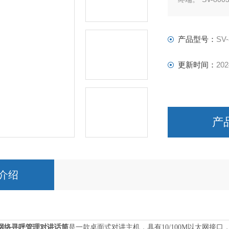
一单播、一对
话。
产品型号：
SV
更新时间：
202
产
介绍
P网络寻呼管理对讲话筒
是一款桌面式对讲主机，具有
10/100M以太网