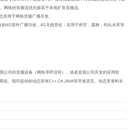
。网络的音频流优先级高于本地扩音音频流。
态库用于网络音频广播开发。
4G
4G
有的
室外广播功放，
无线音柱：应用于村庄，森林，码头水库等
我公司的音频设备（网络寻呼话筒），或者是我公司开发的应用软
C++,C#,JAVA
系统。我司提供的动态库有
等开发语言。动态库资料丰