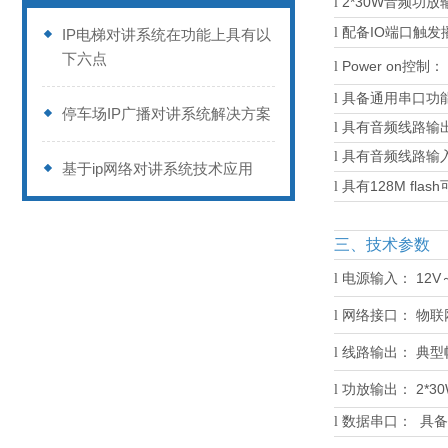
2*30W
l
音频功放
IO
l
配备
端口触发
IP电梯对讲系统在功能上具有以
下六点
P
ower on
l
控制：
l
具备通用串口功
停车场IP广播对讲系统解决方案
l
具有音频线路输
l
具有音频线路输
基于ip网络对讲系统技术应用
128M flash
l
具有
三、技术参数
12V
l
电源输入：
l
网络接口：
物联
l
线路输出：
典型
2
*3
l
功放输出：
l
数据串口：
具备