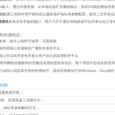
in
CD
输入，通过外接音源，从本地功放扩音播放输出，具有
级的播放音质
IP
频配置工具软件用于模块的云服务器
地址等参数配置，提供二次开发动
音频模块
具有非常齐备的接口，用户几乎不需任何电路就可以开发出自己专
件环境特点：
简单，插卡上电即可使用，无需布线
接利用我公司现有的广播软件系统平台；
SDK
我公司
开发包开发出用户自己的应用软件平台。
系列网络音频模块的音频流采用的是私有协议，整个系统中必须全部使用
D
LL
W
ind
ows
linux
己由
动态库开发的应用软件，该动态库能运行在
，
操作
功能
程服务器升级；
架构，采用高速工业级芯片；
WAV
、
等多种解码方式；