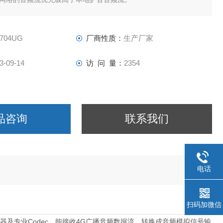
-704UG
厂商性质：
生产厂家
3-09-14
访 问 量：
2354
品咨询
联系我们
电话
扫码加微信
Codec
4G
器及专业
，能接收
广播
音频数据流，转换成音频模拟信号输