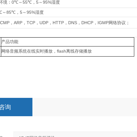
0℃
55℃
5
95%
环境：
～
，
～
湿度
85
5
95%
℃
～
℃
，
～
湿度
ICMP
ARP
TCP
UDP
HTTP
DNS
DHCP
IGMP
，
，
，
，
，
，
，
网络协议；
产品功能
flash
网络音频系统在线实时播放，
离线存储播放
咨询