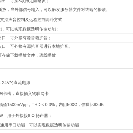
8
输出，可接
欧姆定阻喇叭；
播放，当外部信号输入，可以触发服务器文件对终端的播放。
支持声音控制及远程控制两种方式
能，可以实现数据透明传输功能；
出口，可外接有源音箱扩音；
入口，可外接有源拾音器进行本地扩音。
可存储下载播放文件，离线播放
24V
～
的直流电源
网卡槽
，
直接插入物联网卡
1500mVpp
THD < 0.3%
500Ω
83dB
幅值
，
，内阻
，信噪比
0W
8 Ω
，
用于外接接
扬声器；
通用串口功能，可以实现数据透明传输功能；