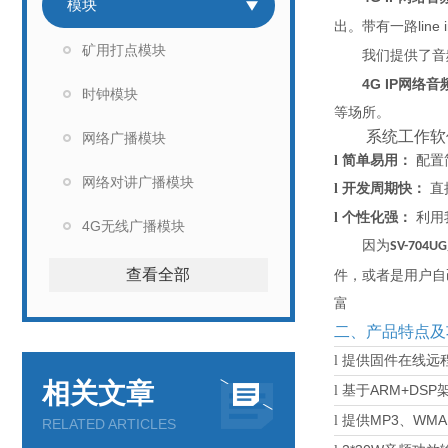
模块
line 
出。
带有一路
矿用打点模块
我们提供了音
4G IP网络
时钟模块
等场所。
系统工作软
网络广播模块
l
简单易用：
配置
网络对讲广播模块
l
开发周期快：
直
l
个性化强：
利用
4G无线广播模块
因为
SV-70
4U
G
查看全部
件，或者是用户自
富
二、产品特点及
l
提供固件在线远
相关文章
ARM+DSP
l
基于
MP3
WMA
l
提供
、
RELATED ARTICLES