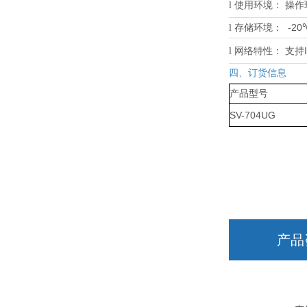
l
使用环境：
操作
-20
l
存储环境：
l
网络特性：
支持
四、订货信息
产品型号
SV-704UG
产品