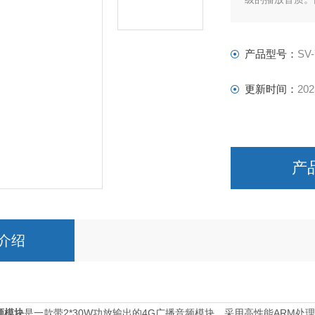
产品型号：
SV
更新时间：
202
产
介绍
音频模块
2*30
W
4G
ARM
是一款带
功放输出的
广播
音频模块，采用
高性能
处理