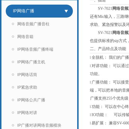
一、描述
SV-
7021
网络音频
IP网络广播
还有Mic输入，三路
网络音频广播音柱
求助、紧急报警以及
SV-
7021
网络音频
网络音箱
也提供标准的sip方
二、产品特点及功能
IP网络音频广播终端
全脱机：
我们的广播
l
IP网络广播主机
对讲功能：
可以通过
l
功能。
IP网络话筒
广播功能：
可以接受
l
IP紧急求助
端，可以把本地的音
广播支持
255个优先
IP网络公共广播
功能：
可以在中心终
l
IP网络对讲
IO功能： 可以传
l
易扩展：
兼容
SV-
l
IP广播对讲网络音频模块