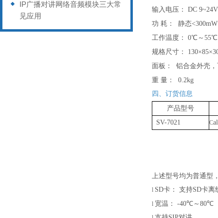
IP广播对讲网络音频模块三大常
输入电压：
DC 9~24V
见应用
功
耗：
静态
<300mW
工作温度：
0℃～55
规格尺寸：
130×85×
面板：
铝合金外壳，
重
量：
0.2kg
四、订货信息
产品型号
SV-
7021
C
上述型号均为普通型
SD卡： 支持SD卡
l
宽温：
-40℃～80℃
l
支持
SIP对讲
l