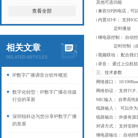
其他可选功能
查看全部
兼容
SIP的电话，可
l
内置
SD卡：
支持
I
l
定时播放
继电器控制：
自动控
l
相关文章
定时控制（
视频联动：
配合我们
l
RELATED ARTICLES
录音：
通过上位机软
l
三、技术参数
IP数字广播调音台软件概览
网络接口：
10/100
网络协议：
支持
TCP
数字化转型：IP数字广播在传媒
行业的革新
MIC输入：
自带高性
线路输入：
可以作为
深圳锐科达与您分享IP数字广播
线路输出：
外接有源
的发展
对讲方式：
支持安静
继电器输出：
自动控