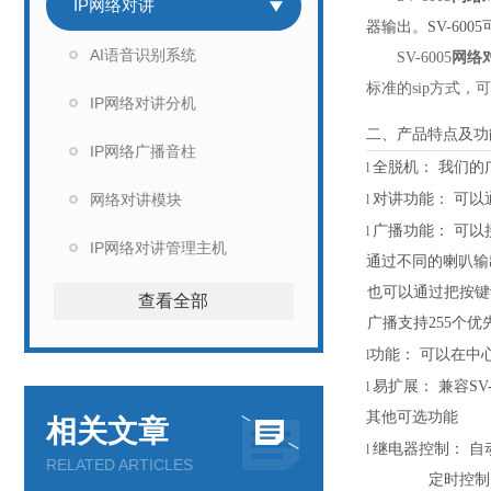
IP网络对讲
器输出。SV-6
AI语音识别系统
SV-6005
网络
标准的sip方式，
IP网络对讲分机
二、产品特点及功
IP网络广播音柱
全脱机：
我们的
l
网络对讲模块
对讲功能：
可以
l
广播功能：
可以
l
IP网络对讲管理主机
通过不同的喇叭输
也可以通过把按键
查看全部
广播支持
255个
功能：
可以在中
l
易扩展：
兼容
S
l
其他可选功能
相关文章
继电器控制：
自
l
RELATED ARTICLES
定时控制