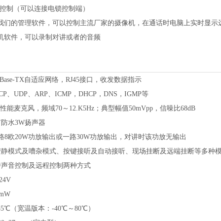
控制（可以连接电锁控制端）
我们的管理软件，可以控制主流厂家的摄像机，在通话时电脑上实时显示
机软件，可以录制对讲或者的音频
100Base-TX自适应网络，RJ45接口，收发数据指示
CP、UDP、ARP、ICMP，DHCP，DNS，IGMP等
性能麦克风，频域
70～12.K5Hz；典型幅值50mVpp，信噪比68dB
有防水
3W扬声器
路8欧20W功放输出
或一路
30W功放输出
，对讲时该功放无输出
安静模式及嘈杂模式、按键接听及自动接听、现场挂断及远端挂断等多种
持声音控制及远程控制两种方式
24V
0mW
55℃（宽温版本：-40℃～80℃）