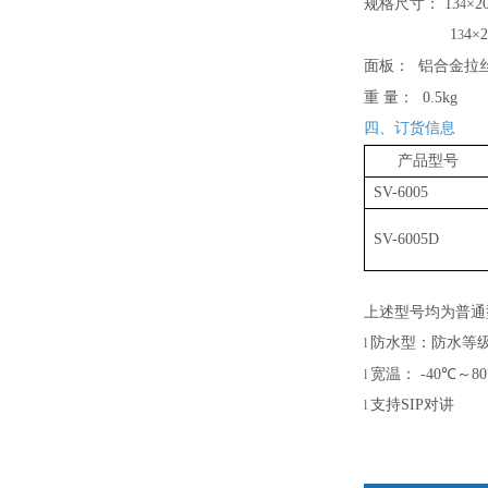
规格尺寸：
1
3
×
2
4
1
4
×2
3
面板：
铝合金拉
重
量：
0.5kg
四、订货信息
产品型号
SV-6005
SV-6005D
上述型号均为普通
防水型：防水等
l
宽温：
-40℃～8
l
支持
SIP对讲
l