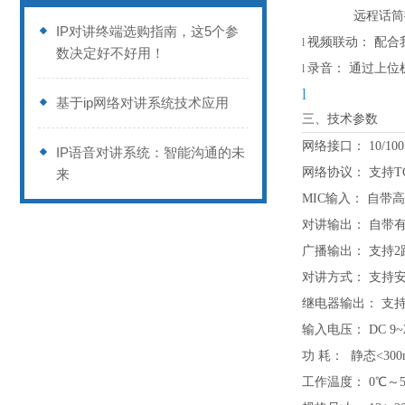
远程话筒
IP对讲终端选购指南，这5个参
视频联动：
配合
l
数决定好不好用！
录音：
通过上位
l
l
基于ip网络对讲系统技术应用
三、技术参数
网络接口：
10/
IP语音对讲系统：智能沟通的未
网络协议：
支持
T
来
MIC输入：
自带高
对讲输出：
自带
广播输出：
支持
2
对讲方式：
支持
继电器输出：
支
输入电压：
DC 9~
功
耗：
静态
<30
工作温度：
0℃～