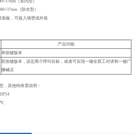
0
0×3
7
mm（室内型）
00×3
7
mm（防水型）
丝面板，可嵌入墙壁或外装
产品功能
单按键版本
双按键版本，设定两个呼叫目标，或者可实现一键全双工对讲和一键广
播喊话
型，其他特殊需说明：
级
IP54
0℃