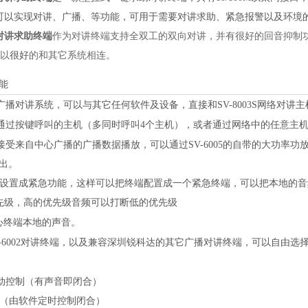
005可以实现对讲、广播、等功能，可用于需要对讲求助、紧急报警以及环
对讲求助终端
作为对讲终端支持全双工的双向对讲，并有很好的回音抑制
可以
很好
的和其它系统相连。
能
广播对讲系统，可以与其它任何软件及设备，直接和
SV-8003S网络
通过按键呼叫的主机（多同时呼叫
4个主机），或者通过网络中的任意主
接受来自中心广播的广播数据播放，可以通过
SV-6005的自带的大功
出。
设置成紧急功能，这样可以把终端配置成一个紧急终端，可以把本地的音
优先级，高的优先级音频可以打断低的优先级
心终端本地的声音。
V-6002对讲终端，以及兼容深圳锐科达的其它广播对讲终端，可以自由
动控制（有声音即闭合）
（由软件定时控制闭合）