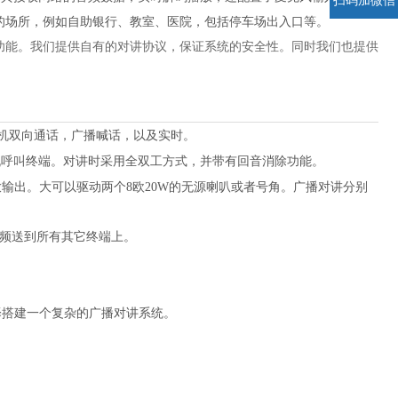
扫码加微信
境的场所，例如自助银行、教室、医院，包括停车场出入口等。
功能。我们提供自有的对讲协议，保证系统的安全性。同时我们也提供
对讲主机双向通话，广播喊话，以及实时。
机呼叫终端。对讲时采用全双工方式，并带有回音消除功能。
率功放输出。大可以驱动两个8欧20W的无源喇叭或者号角。广播对讲分别
频送到所有其它终端上。
选择搭建一个复杂的广播对讲系统。