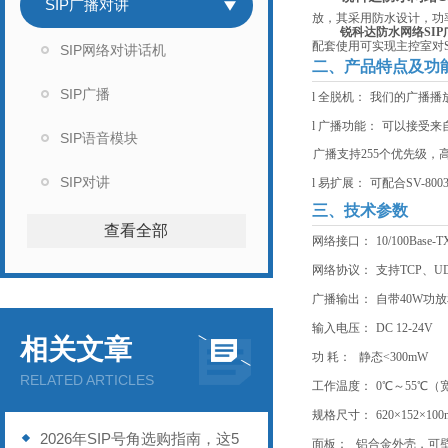
SIP广播对讲
放，其采用防水设计，功率
锐科达防水网络SI
配套使用可实现主控室对S
SIP网络对讲话机
二、产品特点及功
SIP广播
l
全脱机：
我们的广播播放
l
广播功能：
可以接受来
SIP语音模块
广播支持255个优先级
SIP对讲
l
易扩展：
可配合SV-
三、技术参数
查看全部
网络接口：
10/100Ba
网络协议：
支持TCP、U
广播输出：
自带40W功
输入电压：
DC 12-24V
相关文章
功 耗：
静态<300mW
RELATED ARTICLES
工作温度：
0℃～55℃（
规格尺寸：
620×152×1
2026年SIP号角选购指南，这5
面板：
铝合金外壳，可