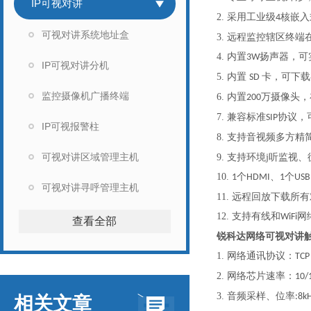
IP可视对讲
2.
采用工业级
核嵌入
4
可视对讲系统地址盒
3.
远程监控辖区终端
4.
内置
扬声器，可
3W
IP可视对讲分机
5.
内置
卡，可下载
SD
监控摄像机广播终端
6.
内置
万摄像头，
200
7.
兼容标准
协议，
SIP
IP可视报警柱
8.
支持音视频多方精
可视对讲区域管理主机
听
9.
支持环境j
监视、
10.
个
、
个
1
HDMI
1
USB
可视对讲寻呼管理主机
11.
远程回放下载所有
12.
支持有线和
网
WiFi
查看全部
锐科达网络可视对讲
1.
网络通讯协议：
TCP
2.
网络芯片速率：
10/
3.
音频采样、位率
:8k
相关文章