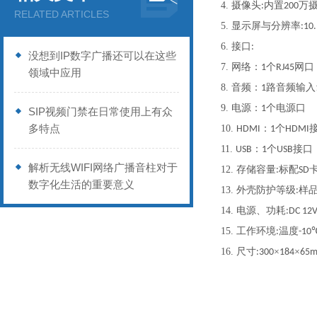
4.
摄像头
内置
万
:
200
RELATED ARTICLES
5.
显示屏与分辨率
:10
6.
接口
:
没想到IP数字广播还可以在这些
7.
网络：
个
网口
1
RJ45
领域中应用
8.
音频：
路音频输入
1
9.
电源：
个电源口
1
SIP视频门禁在日常使用上有众
多特点
10.
：
个
HDMI
1
HDMI
11.
：
个
接口
USB
1
USB
解析无线WIFI网络广播音柱对于
12.
存储容量
标配
:
SD
数字化生活的重要意义
13.
外壳防护等级
样
:
14.
电源、功耗
:DC 1
15.
工作环境
温度
:
-10
16.
尺寸
×
×
:300
184
65