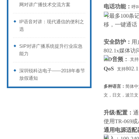
网对讲广播技术交流方案
电话功能：
呼
（最多100
IP语音对讲：现代通信的便利之
移，一键通话
选
安全防护：
用
SIP对讲广播系统提升行业应急
802.1x媒体
能力
HD音频：
：
支持
QoS
802
支持
深圳锐科达电子——2018年春节
放假通知
多种语言：
简体中
文，日文，波兰文
升级/配置：
通
使用TR-06
通用电源适配
输入：100-2