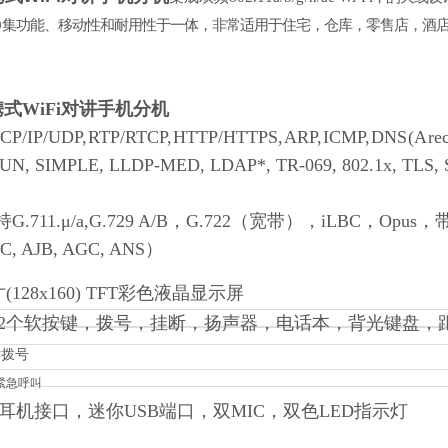
0
集功能、移动性和耐用性于一体，非常适用于住宅，仓库，零售店，酒
携式WiFi对讲手机分机
CP/IP/UDP,
RTP/RTCP,
HTTP/HTTPS,
ARP,
ICMP,
DNS
(A
re
TUN, SIMPLE, LLDP-MED, LDAP*, TR-069, 802.1x, TLS, 
持
G.711.μ/a,G.729 A/B，G.722（宽带），iLBC，Opus，带内
LC, AJB, AGC, ANS）
寸(128x160) TFT彩色液晶显示屏
2个软按键，拨号，挂断，扬声器，电话本，背光键盘，
键拨号
、紧急呼叫
mm耳机接口，迷你USB端口，双MIC，双色LED指示灯