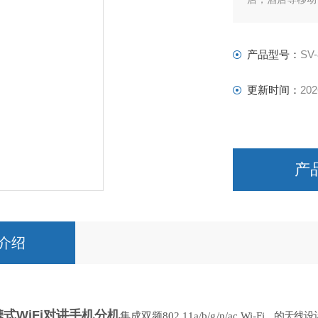
产品型号：
SV-
更新时间：
202
产
介绍
携式WiFi对讲手机分机
集成双频802.11a/b/
g
/n/a
c
Wi-F
i，的天线设