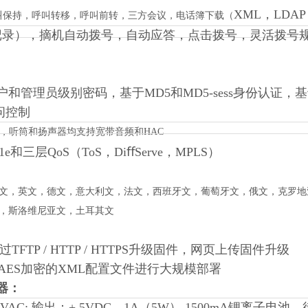
XML，LD
叫保持，呼叫转移，呼叫前转，三方会议，电话簿下载（
条记录），摘机自动拨号，自动应答，点击拨号，灵活拨号
户和管理员级别密码，基于MD5和MD5-sess身份认证，基
访问控制
，听筒和扬声器均支持宽带音频和
HAC
.11e和三层QoS（ToS，DiﬀServe，MPLS）
文，英文，德文，意大利文，法文，西班牙文，葡萄牙文，俄文，克罗地
，斯洛维尼亚文，土耳其文
过TFTP / HTTP / HTTPS升级固件，网页上传固件升级
9或AES加密的XML配置文件进行大规模部署
器：
40VAC; 输出：+ 5VDC，1A（5W） 1500mA锂离子电池