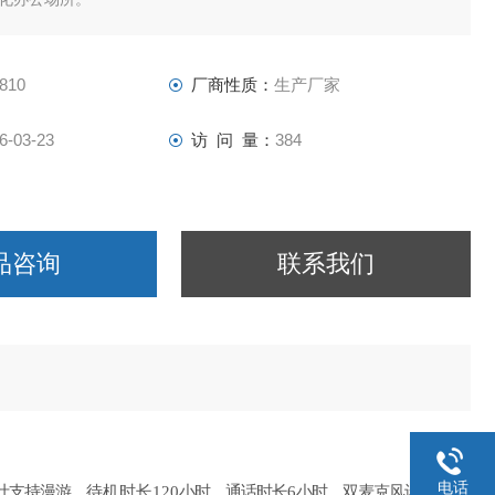
810
厂商性质：
生产厂家
6-03-23
访 问 量：
384
品咨询
联系我们
电话
计支持漫游。
待机时长120
小时，通话时长
6
小时，双麦克风设计提供