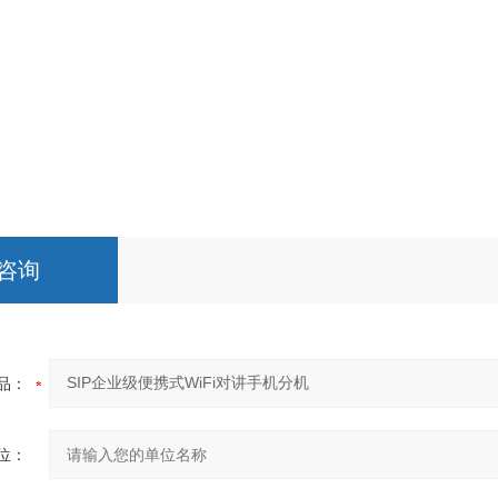
咨询
品：
位：