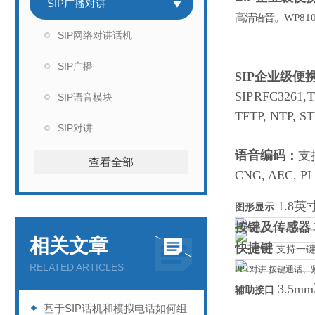
SIP广播对讲
高清语音。
WP81
SIP网络对讲话机
SIP广播
SIP企业级便
SIP
RFC3261,
T
SIP语音模块
TFTP, NTP, S
SIP对讲
语音编码：
支
查看全部
CNG, AEC, P
1.8英
图形显示
按键及传感器
相关文章
快捷键
支持一
RELATED ARTICLES
PPT对讲 按键通话
3.5
辅助接口
基于SIP话机和模拟电话如何组