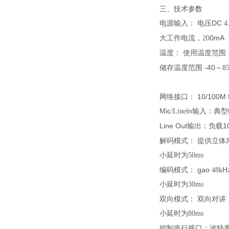
三、技术参数
电源输入：
电压DC
4
工作电流，
0mA
大
20
温度：
使用温度范围
储存温度范围 -40～
8
网络接口：
10/100
Mic
In输入：
典型
/Line
Line Out输出：
负载1
模式
：
解码
提供立体
小延时为
50ms
模式
：
gao
H
编码
48k
小延时为30ms
模式
：
双向
双向
对讲
小延时为80ms
控制串行接口
：波特率1