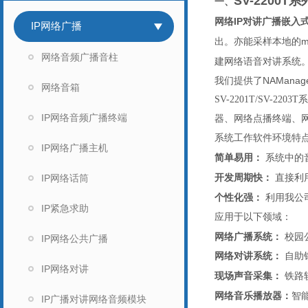
SV-2200T系
一、
网络IP对讲广播嵌入
IP网络广播
出。亦能采样本地的m
网络音频广播音柱
建网络语音对讲系统
我们提供了NAMan
网络音箱
SV-2201T/SV-2203T
系
IP网络音频广播终端
器、网络点播终端、
系统工作软件环境特
IP网络广播主机
简单易用：
系统中的
IP网络话筒
开发周期快：
直接利
个性化强：
利用我公
IP紧急求助
应用于以下领域：
网络广播系统：
校园
IP网络公共广播
网络对讲系统：
自助
IP网络对讲
现场声音采集：
铁路
网络音乐播放器：
智
IP广播对讲网络音频模块