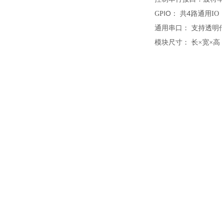
IO
：
共4路
GP
通用IO
通用串口
：
支持透明传
模块尺寸
：
长
高
×宽×