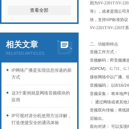
因为
SV-2201T/SV-220
查看全部
等），或者是我公司
IP
块，支持S
标准协议
SV-2201T/SV-2203T
系
相关文章
二、功能和特点
音频工作方式：
RELATED ARTICLES
音频
：
解码
即音频播
ADPCM)
、G.711、G
IP网络广播是实现信息传递的新
方式
接收网络中以广播、
音频
：
以8/16
编码
这3个案例就是网络音频模块的
音频采集：
本地声
将
应用
：
通过网络或者其他
音频
：
将线路
双向传输
IP可视对讲分机使用方法详解，
后输出。
打造便捷安全的通讯体验
：
双向对讲
可以实现