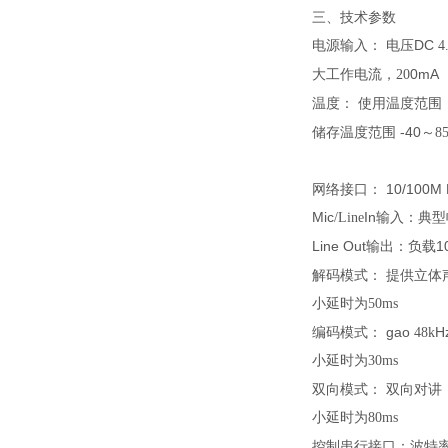
三、技术参数
电源输入：
电压DC
4
工作电流，
0mA
大
20
温度：
使用温度范围
储存温度范围 -40～
8
网络接口：
10/100
Mic
In输入：
典型
/Line
Line Out输出：
负载1
模式
：
解码
提供立体
小延时为
50ms
模式
：
gao
H
编码
48k
小延时为30ms
模式
：
双向
双向
对讲
小延时为80ms
控制串行接口
：波特率1