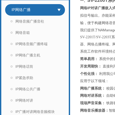
SV-2200T系
一、
网络IP对讲广播嵌入
IP网络广播
拟信号输出。亦能采样
网络音频广播音柱
输，便于构建网络语
我们提供了NAMan
网络音箱
SV-2201T/SV-2203T
系
IP网络音频广播终端
器、网络点播终端、
系统工作软件环境特
IP网络广播主机
简单易用：
系统中的
IP网络话筒
开发周期快：
直接利
个性化强：
利用我公
IP紧急求助
应用于以下领域：
网络广播系统：
校园
IP网络公共广播
网络对讲系统：
自助
IP网络对讲
现场声音采集：
铁路
网络音乐播放器：
智
IP广播对讲网络音频模块