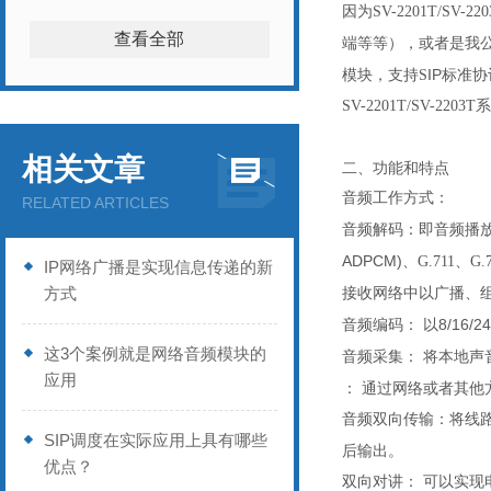
因为
SV-2201T/SV-220
查看全部
端等等），或者是我
IP
模块，支持S
标准协
SV-2201T/SV-2203T
系
相关文章
二、功能和特点
音频工作方式：
RELATED ARTICLES
音频
：
解码
即音频播
ADPCM)
、G.711、G
IP网络广播是实现信息传递的新
方式
接收网络中以广播、
音频
：
以8/16
编码
这3个案例就是网络音频模块的
音频采集：
本地声
将
应用
：
通过网络或者其他
音频
：
将线路
双向传输
SIP调度在实际应用上具有哪些
后输出。
优点？
：
双向对讲
可以实现