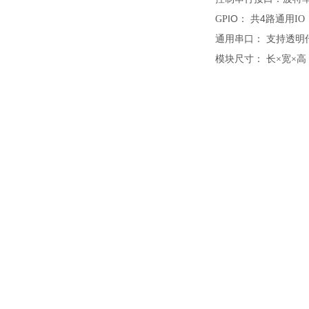
IO
：
共4路
GP
通用IO
通用串口
：
支持透明传
模块尺寸
：
长
高
×宽×