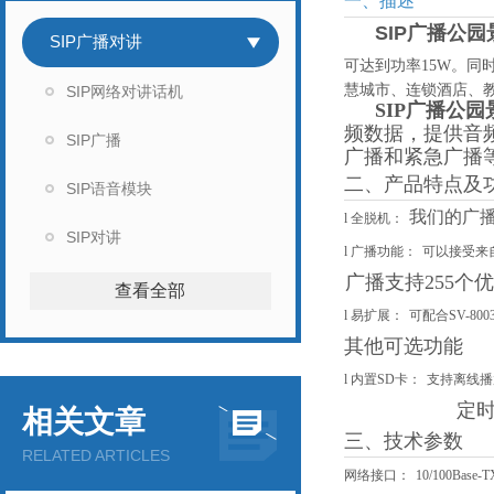
一、描述
SIP广播公
SIP广播对讲
可达到功率15W。同
慧城市、连锁酒店、
SIP网络对讲话机
SIP广播公
频数据，提供音频
SIP广播
广播和紧急广播
二、产品特点及
SIP语音模块
我们的广播
l
全脱机：
SIP对讲
l
广播功能：
可以接受来
广播支持255
查看全部
l
易扩展：
可配合SV-
其他可选功能
l
内置SD卡：
支持离线播
定
相关文章
三、技术参数
RELATED ARTICLES
网络接口：
10/100Ba