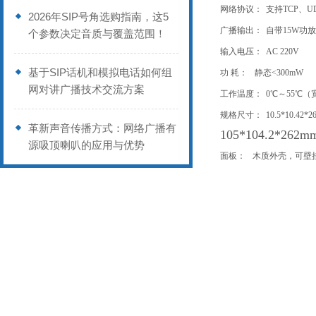
网络协议：
支持TCP、U
2026年SIP号角选购指南，这5
广播输出：
自带15W功
个参数决定音质与覆盖范围！
输入电压：
AC 220V
基于SIP话机和模拟电话如何组
功 耗：
静态<300mW
网对讲广播技术交流方案
工作温度：
0℃～55℃（
规格尺寸：
10.5*10.42
革新声音传播方式：网络广播有
105*104.2*262m
源吸顶喇叭的应用与优势
面板：
木质外壳，可壁