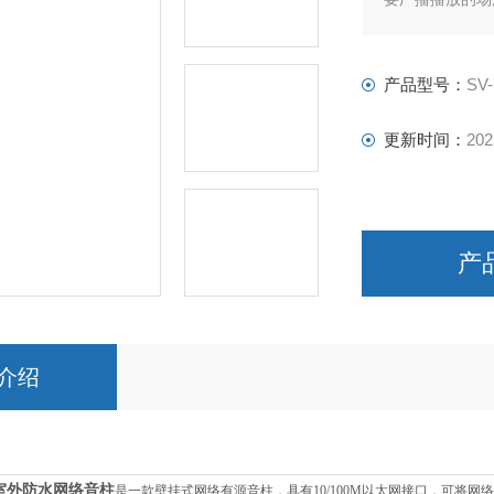
区等。
产品型号：
SV-
更新时间：
202
产
介绍
统室外防水网络音柱
是
一款壁挂式网络有源音柱，具有10/100M以太网接口，可将