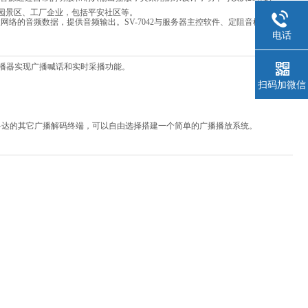
公园景区、工厂企业，包括平安社区等。
络的音频数据，提供音频输出。SV-7042与服务器主控软件、定阻音柱配套使
电话
2采播器实现广播喊话和实时采播功能。
扫码加微信
锐科达的其它广播解码终端，可以自由选择搭建一个简单的广播播放系统。