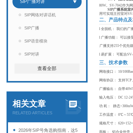
SIP广播对讲
80W。SV-704
SIP广播系统
用可实现主控室对SV
SIP网络对讲话机
二、产品特点及
SIP广播
l
全脱机：
我们的广播
l
广播功能：
可以接
SIP语音模块
广播支持255个优
SIP对讲
l
易扩展：
可配合S
三、技术参数
查看全部
网络接口：
10/10
网络协议：
支持TCP
广播输出：
自带40
输入电压：
DC 12-2
相关文章
功 耗：
静态<300m
RELATED ARTICLES
工作温度：
0℃～55
规格尺寸：
620×15
2026年SIP号角选购指南，这5
面板：
铝合金外壳