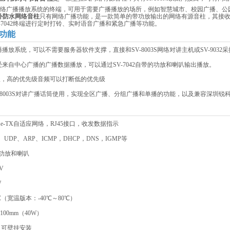
2作为网络广播播放系统的终端，可用于需要广播播放的场所，例如智慧城市、校园广播、
室外防水网络音柱
只有网络广播功能，是一款简单的带功放输出的网络有源音柱，其接收网
-7042终端进行定时打铃、实时语音广播和紧急广播等功能。
功能
播放系统，可以不需要服务器软件支撑，直接和SV-8003S网络对讲主机或SV-903
受来自中心广播的广播数据播放，可以通过SV-7042自带的功放和喇叭输出播放。
先级，高的优先级音频可以打断低的优先级
V-8003S对讲广播话筒使用，实现全区广播、分组广播和单播的功能，以及兼容深圳
0Base-TX自适应网络，RJ45接口，收发数据指示
、UDP、ARP、ICMP，DHCP，DNS，IGMP等
W功放和喇叭
4V
W
℃（宽温版本：-40℃～80℃）
2×100mm（40W）
，可壁挂安装