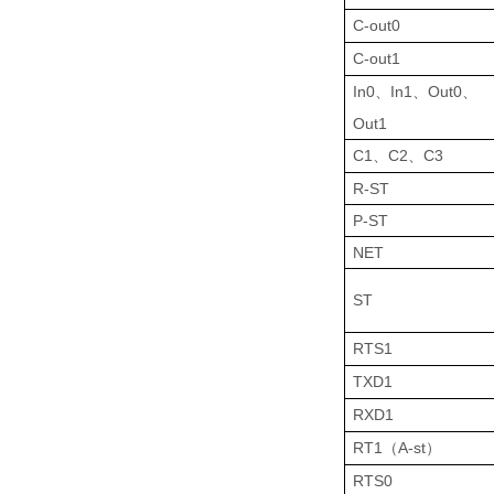
C-out
0
C-out
1
In
0
I
n
1
O
ut
0
、
、
、
Out
1
C1
C2
C3
、
、
R
-ST
P-ST
NET
ST
RT
S1
TX
D1
RX
D1
RT1
A-st
（
）
RT
S0