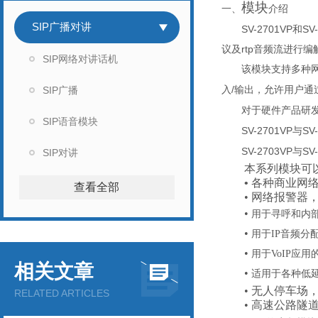
模块
一、
介绍
SIP广播对讲
SV-2701VP
SV
和
rtp
议及
音频流进行编
SIP网络对讲话机
该模块支持多种
/
SIP广播
入
输出，允许用户通
对于硬件产品研
SIP语音模块
SV-2701VP
SV
与
SV-2703VP
SV
与
SIP对讲
本系列模块可
•
各种商业网
查看全部
•
网络报警器
•
用于寻呼和内
•
用于
IP音频分
•
用于
VoIP应
相关文章
•
适用于各种低
•
无人停车场
RELATED ARTICLES
•
高速公路隧