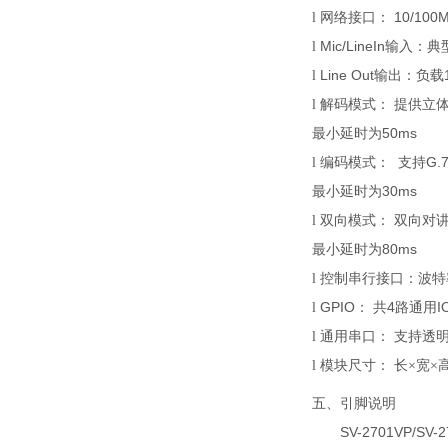
10/100
l
网络接口：
Mic
/Line
In
l
输入：
典
Line Out
l
输出：
负载
l
解码
模式
：
提供立
50ms
最小延时为
G.7
l
编码
模式
：
支持
30ms
最小延时为
l
双向
模式
：
双向
对
80ms
最小延时为
l
控制串行接口
：波特
GP
IO
4
I
l
：
共
路
通用
l
通用串口
：
支持透
l
模块尺寸
：
长
×宽×
五、
引脚说明
SV-2701VP
/
SV-2