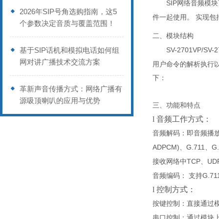
SIP
网络音频模块
2026年SIP号角选购指南，这5
件一起使用。 实现
个参数决定音质与覆盖范围！
二、模块结构
基于SIP话机和模拟电话如何组
SV-2701VP
/
SV-2
网对讲广播技术交流方案
用户命令的解析执行
下
：
革新声音传播方式：网络广播有
源吸顶喇叭的应用与优势
三、功能和特点
l
音频工作方式：
音频
解码
：
即音频播
ADPCM)
G.711
G
、
、
TCP
UD
接收网络中
、
G.71
音频
编码
：
支持
l
控制方式：
按键控制：
直接通过
串口控制：
通过模块