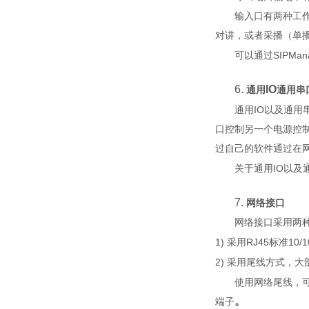
输入口有两种工
对讲，或者采播（单
SIPMan
可以通过
6.
IO
通用
通用串
IO
通用
以及通用
口控制另一个电源控
过自己的软件通过在
IO
关于通用
以及
7.
网络接口
网络接口采用两
1)
R
J45
10/
采用
标准
2)
采用尾线方式，大
使用网络尾线，
。
端子