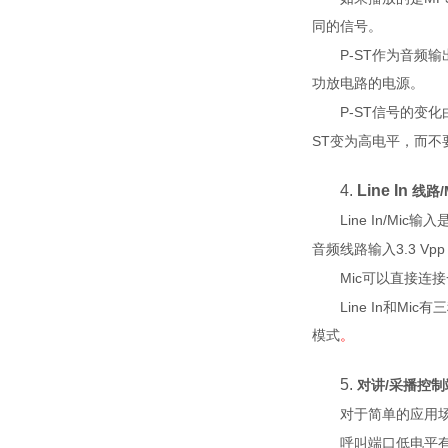
同的信号。
P
-ST
作为音频输
功放电路的电源。
P
-ST
信号的变化
ST
变为高电平，而不
4.
Line In
/
线路
L
ine In/Mic
输入
3.3 Vpp
音频线路输入
M
ic
可以直接连接
L
ine In
Mic
和
有三
模式
。
5.
/
对讲
采播控制
对于简单的应用
呼叫端口低电平