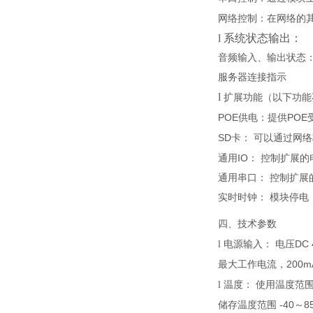
网络控制：
在网络的
l
系统状态输出：
音频输入、输出状态
服务器连接指示
l
扩展功能（以下功能
POE
POE
供电：
提供
SD
卡：
可以通过网络
IO
通用
：
控制扩展的
通用串口：
控制扩展
实时时钟：
模块停电
四、技术参数
DC
l
电源输入：
电压
20
0m
最大
工作电流，
l
温度：
使用温度范
-40
8
储存温度范围
～