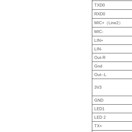
TX
D0
RX
D0
MIC
+
Line2
（
）
M
IC
-
LIN
+
LIN
-
Out-R
G
nd
Out--L
3V3
G
ND
L
ED
1
L
ED
2
TX+