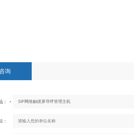
咨询
品：
位：