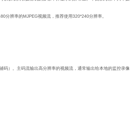
480
分辨率的
MJPEG
视频流，推荐使用
320*240
分辨率。
辅码）。主码流输出高分辨率的视频流，通常输出给本地的监控录像