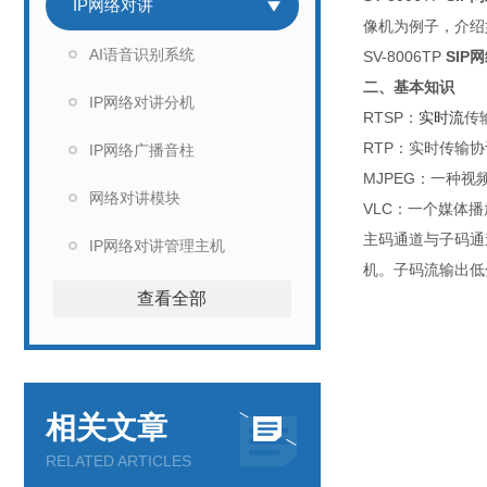
IP网络对讲
像机为例子，介绍如
AI语音识别系统
SV-8006TP
SIP
二、基本知识
IP网络对讲分机
R
TSP
：
实时流
传
R
TP
：实时传输协
IP网络广播音柱
M
JPEG
：一种视频
网络对讲模块
V
LC
：一个媒体播
主码通道与子码通
IP网络对讲管理主机
机。子码流输出低
查看全部
相关文章
RELATED ARTICLES