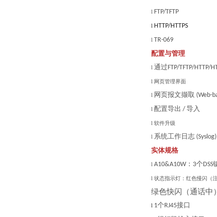
FTP/TFTP
l
HTTP/HTTPS
l
TR-069
l
配置与管理
通过
FTP/TFTP/HTTP/H
l
l
网页管理界面
网页报文撷取
(Web-b
l
配置导出
导入
/
l
l
软件升级
系统工作日志
(Syslog)
l
实体
规格
：
个
A10&A10W
3
DSS
l
l
状态指示灯：红色慢闪（
绿色快闪（通话中
个
接口
1
RJ45
l