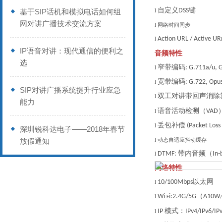
自定义
键
DSS
基于SIP话机和模拟电话如何组
l
网对讲广播技术交流方案
l
网络时间同步
Action URL / Active UR
l
IP语音对讲：现代通信的便利之
音频特性
选
窄带编码
: G.711a/u, 
l
宽带编码
: G.722, Opu
l
SIP对讲广播系统提升行业应急
双工对讲带回声消除
l
能力
语音活动检测（
VAD
l
丢包补偿
(Packet Loss
l
深圳锐科达电子——2018年春节
放假通知
l
动态自适应抖动缓存
带内音频（
DTMF:
In-
l
网络
特性
以太网
10/100Mbps
l
（
Wi
i:2.4G/5G
A10W
l
-F
模式：
IP
IPv4/IPv6/IP
l