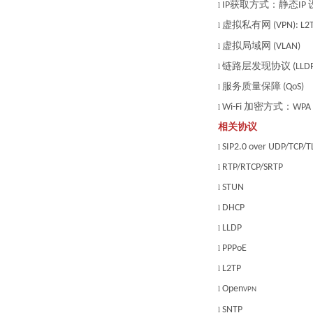
获取方式：静态
IP
IP
l
虚拟私有网
(VPN): L2
l
虚拟局域网
(VLAN)
l
链路层发现协议
(LLD
l
服务质量保障
(QoS)
l
加密方式：
Wi-Fi
WPA 
l
相关协议
SIP2.0 over UDP/TCP/T
l
RTP/RTCP/SRTP
l
STUN
l
DHCP
l
LLDP
l
PPPoE
l
L2TP
l
Open
l
VPN
SNTP
l