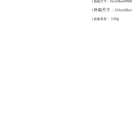
6
mm
l
包装尺寸：
95x10
x40
外箱尺寸
：
224
0
l
x22
x2
：
130g
l
设备
重量