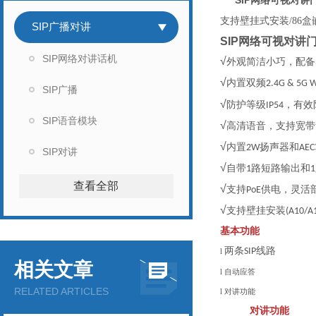
SIP网络可视对讲
支持壁挂式安装/86
SIP广播对讲
SIP网络可视对讲
SIP网络对讲话机
√
外观简洁小巧，配备
√
内置双频
2.4G & 5G W
SIP广播
√
防护等级
，有效
IP54
SIP语音模块
√
高清语音，支持宽带
√
内置
扬声器和
2W
AEC
SIP对讲
√
自带
路短路输出和
1
1
查看全部
√
支持
供电，灵活
PoE
√
支持壁挂安装
(A10/A
基本功能
两条
线路
SIP
l
相关文章
l
自动应答
RELATED ARTICLES
l
对讲功能
对讲功能