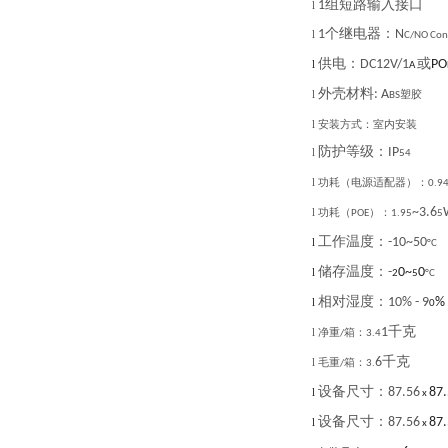
组短路输入接口
1
l
个继电器：
1
N
l
C/NO Con
供电：
或
DC12V/1
PO
l
A
外壳材料
: A
l
塑胶
BS
l
安装方式：室内安装
防护等级：
IP
l
54
l
功耗（电源适配器）：
0.9
~3.6
l
功耗（
）：
POE
1.95
5
工作温度：
-10~50
l
°C
储存温度：
-
0~
0
l
2
5
°C
相对湿度：
10% - 9
%
l
0
千克
1
l
净重
箱：
/
3.4
千克
6
l
毛重
箱：
/
3.
设备尺寸：
87.56
87
l
x
设备尺寸：
87.56
87
l
x