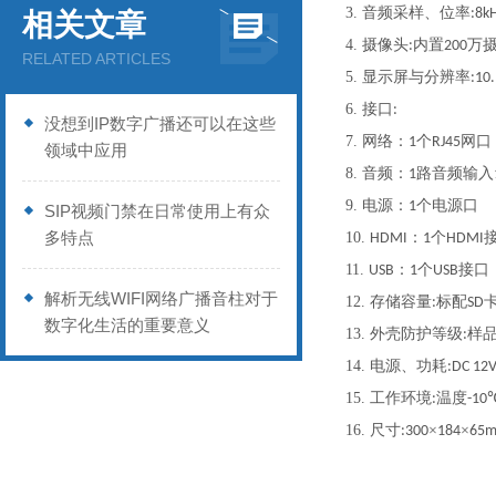
3.
音频采样、位率
:8k
相关文章
4.
摄像头
内置
万
:
200
RELATED ARTICLES
5.
显示屏与分辨率
:10
6.
接口
:
没想到IP数字广播还可以在这些
7.
网络：
个
网口
1
RJ45
领域中应用
8.
音频：
路音频输入
1
9.
电源：
个电源口
1
SIP视频门禁在日常使用上有众
多特点
10.
：
个
HDMI
1
HDMI
11.
：
个
接口
USB
1
USB
解析无线WIFI网络广播音柱对于
12.
存储容量
标配
:
SD
数字化生活的重要意义
13.
外壳防护等级
样
:
14.
电源、功耗
:DC 1
15.
工作环境
温度
:
-10
16.
尺寸
×
×
:300
184
65