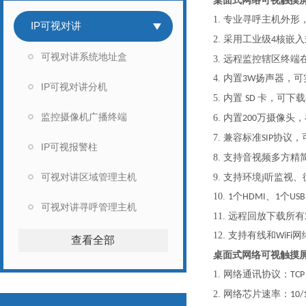
桌面式网络可视触摸
1.
专业寻呼主机外形
IP可视对讲
2.
采用工业级
核嵌入
4
可视对讲系统地址盒
3.
远程监控辖区终端
4.
内置
扬声器，可
3W
IP可视对讲分机
5.
内置
卡，可下载
SD
监控摄像机广播终端
6.
内置
万摄像头，
200
7.
兼容标准
协议，
SIP
IP可视报警柱
8.
支持音视频多方精
可视对讲区域管理主机
听
9.
支持环境j
监视、
10.
个
、
个
1
HDMI
1
USB
可视对讲寻呼管理主机
11.
远程回放下载所有
12.
支持有线和
网
WiFi
查看全部
桌面式网络可视触摸
1.
网络通讯协议：
TCP
2.
网络芯片速率：
10/