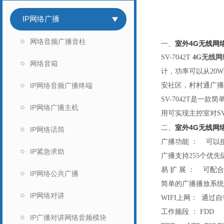
IP网络广播
网络音频广播音柱
一、
室外4G无线网
SV-7042T
4G无线
网络音箱
计，功率可以从20
IP网络音频广播终端
安社区，村村通广播
SV-7042T
是一款简单
IP网络广播主机
用可实现主控室对S
室外4G无线网
二、
IP网络话筒
广播功能 ： 可以
IP紧急求助
广播支持255个优
易 扩 展 ： 可
IP网络公共广播
简单的广播播放系统
IP网络对讲
WIFI
上网： 通过自带
工作频段 ： FDD LTE
IP广播对讲网络音频模块