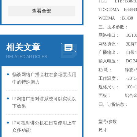
TDD LTE: B38/B3
TDSCDMA : B34/B3
查看全部
WCDMA : B1/B8
三、
技术参数：
网络接口： 10/10
网络协议： 支持TCP
相关文章
广播输出： 自带4
RELATED ARTICLES
输入电压： DC 24
功
耗： 静态<5
畅谈网络广播音柱在多场景应用
工作温度： -20°C~
中的特殊魅力
规格尺寸： 100×15
面板： 铝合金
IP网络广播对讲系统可以实现以
四、订货信息：
下效果
/
型号
参数
IP可视对讲分机在日常使用上有
众多功能
尺寸