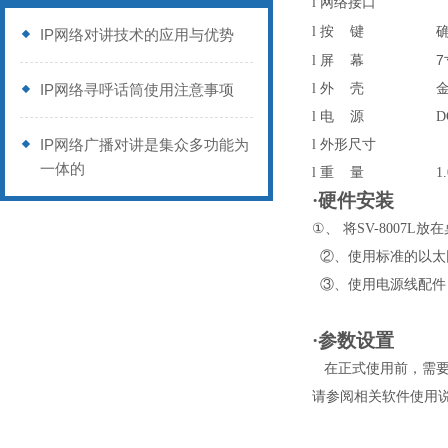
l
网络接口
l
按
键
IP网络对讲技术的应用与优势
7
l
屏
幕
IP网络寻呼话筒使用注意事项
l
外
壳
l
电
源
D
IP网络广播对讲是集众多功能为
l
外形尺寸
一体的
l
重
量
1
·硬件安装
①、
将
SV-8007L
放在
②、使用标准的以太
③、使用电源线配件
·参数设置
在正式使用前，需
请参阅相关软件使用