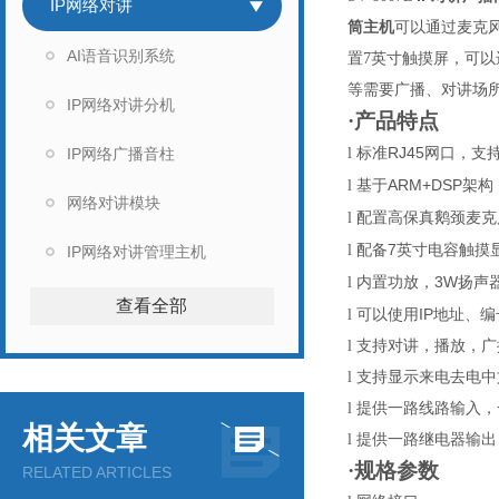
IP网络对讲
筒主机
可以通过麦克
AI语音识别系统
置
7英寸触摸屏，可以
等需要广播、对讲场
IP网络对讲分机
·产品特点
RJ45
IP网络广播音柱
l
标准
网口，支
ARM+DSP
l
基于
架构
网络对讲模块
l
配置高保真鹅颈麦克
7
l
配备
英寸电容触摸
IP网络对讲管理主机
3W
l
内置功放，
扬声
查看全部
IP
l
可以使用
地址、编
l
支持对讲，播放，广
l
支持显示来电去电中
l
提供一路线路输入，
相关文章
l
提供一路继电器输出
·规格参数
RELATED ARTICLES