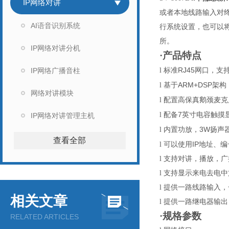
IP网络对讲
或者本地线路输入对
AI语音识别系统
行系统设置，也可以将
所。
IP网络对讲分机
·产品特点
RJ45
IP网络广播音柱
l
标准
网口，支
ARM+DSP
l
基于
架构
网络对讲模块
l
配置高保真鹅颈麦克
7
l
配备
英寸电容触摸
IP网络对讲管理主机
3W
l
内置功放，
扬声
查看全部
IP
l
可以使用
地址、编
l
支持对讲，播放，广
l
支持显示来电去电中
l
提供一路线路输入，
相关文章
l
提供一路继电器输出
·规格参数
RELATED ARTICLES