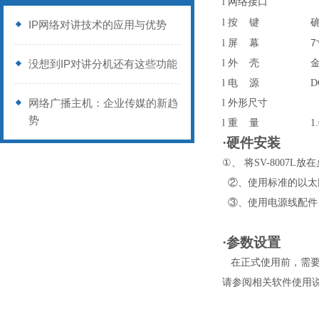
l
网络接口
l
按
键
IP网络对讲技术的应用与优势
7
l
屏
幕
没想到IP对讲分机还有这些功能
l
外
壳
l
电
源
D
网络广播主机：企业传媒的新趋
l
外形尺寸
势
l
重
量
1
·硬件安装
①、
将
SV-8007L
放在
②、使用标准的以太
③、使用电源线配件
·参数设置
在正式使用前，需
请参阅相关软件使用