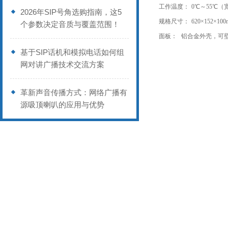
工作温度：
0℃～55℃（
2026年SIP号角选购指南，这5
规格尺寸：
620×152×1
个参数决定音质与覆盖范围！
面板：
铝合金外壳，可
基于SIP话机和模拟电话如何组
网对讲广播技术交流方案
革新声音传播方式：网络广播有
源吸顶喇叭的应用与优势