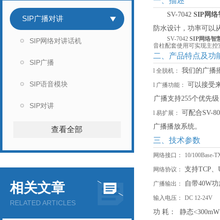
一、描述
SV-7042
SIP网
SIP广播对讲
防水设计，功率可以
SV-7042
SIP网络
SIP网络对讲话机
音柱配套使用可实现主控室
二、产品特点及功
SIP广播
我们的广播
l
全脱机：
SIP语音模块
可以接受
l
广播功能：
广播支持
255个优先
SIP对讲
可配合
SV
l
易扩展：
广播播放系统。
查看全部
三、技术参数
网络接口：
10/100Ba
支持
TCP、
网络协议：
自带
40W
相关文章
广播输出：
输入电压：
DC 12-24V
RELATED ARTICLES
功
耗：
静态
<300mW