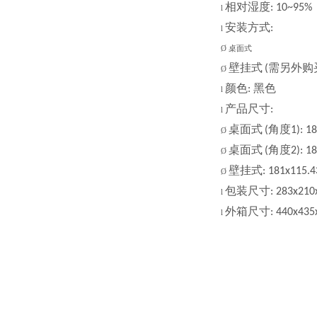
相对湿度
: 10~95%
l
安装方式
:
l
Ø
桌面式
壁挂式
需另外购
(
Ø
颜色
黑色
:
l
产品尺寸
:
l
桌面式
角度
(
1): 1
Ø
桌面式
角度
(
2): 1
Ø
壁挂式
: 181x115.
Ø
包装尺寸
: 283x21
l
外箱尺寸
: 440x43
l