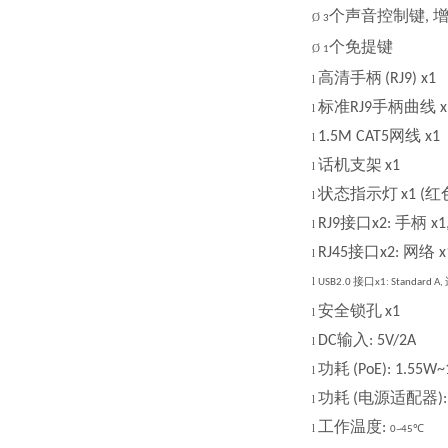
个声音控制键
,
Ø
3
个免提键
Ø
1
高清手柄
(RJ9) x1
l
标准
手柄曲线
RJ9
x
l
网线
1.5M CAT5
x1
l
话机支架
x1
l
状态指示灯
红
x1 (
l
接口
手柄
RJ9
x2:
x1
l
接口
网络
RJ45
x2:
x
l
l
接口
USB2.0
x1: Standard A,
安全锁孔
x1
l
输入
DC
: 5V/2A
l
功耗
(PoE): 1.55W
l
功耗
电源适配器
(
)
l
工作温度
:
l
℃
0~45