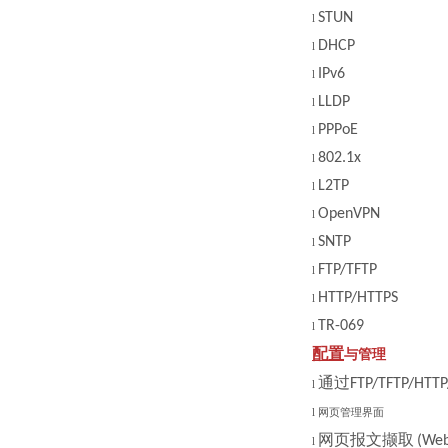
STUN
l
DHCP
l
IPv6
l
LLDP
l
PPPoE
l
802.1x
l
L2TP
l
OpenVPN
l
SNTP
l
FTP/TFTP
l
HTTP/HTTPS
l
TR-069
l
配置
与管理
通过
FTP/TFTP/HTTP
l
l
网页管理界面
网页报文撷取
(Web
l