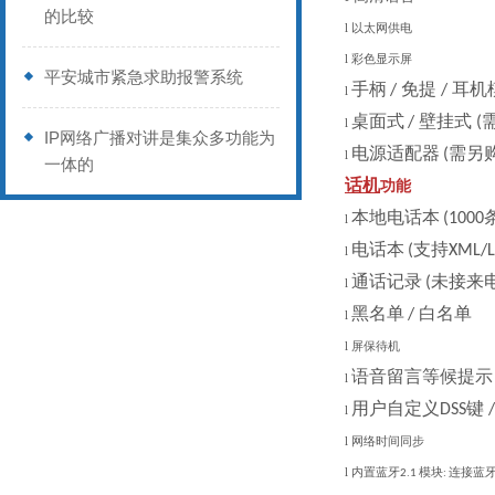
的比较
l
以太网供电
l
彩色显示屏
平安城市紧急求助报警系统
手柄
免提
耳机
/
/
l
桌面式
壁挂式
/
(
l
IP网络广播对讲是集众多功能为
电源适配器
需另
(
l
一体的
话机
功能
本地电话本
(1000
l
电话本
支持
(
XML/L
l
通话记录
未接来
(
l
黑名单
白名单
/
l
l
屏保待机
语音留言等候提示
l
用户自定义
键
DSS
l
l
网络时间同步
l
内置蓝牙
模块
连接蓝
2.1
: