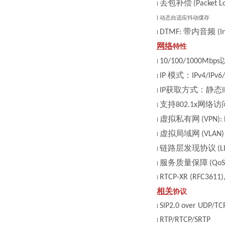
丢包补偿
(Packet L
l
l
动态自适应抖动缓存
带内音频
DTMF:
(I
l
网络
特性
10/100/1000Mbps
l
模式：
IP
IPv4/IPv6
l
获取方式：静态
IP
l
支持
网络访
802.1x
l
虚拟私有网
(VPN):
l
虚拟局域网
(VLAN)
l
链路层发现协议
(L
l
服务质量保障
(QoS
l
RTCP-XR (RFC3611)
l
相关
协议
SIP2.0 over UDP/TC
l
RTP/RTCP/SRTP
l