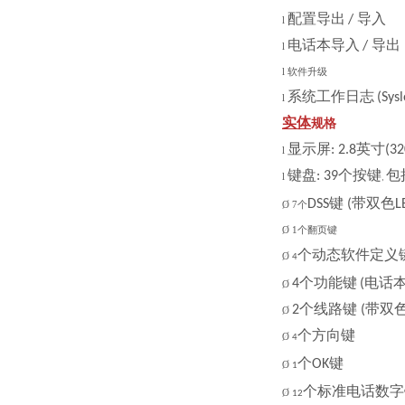
配置导出
导入
/
l
电话本导入
导出
/
l
l
软件升级
系统工作日志
(Sys
l
实体
规格
显示屏
英寸
: 2.8
(32
l
键盘
个按键
包
: 39
l
,
键
带双色
DSS
(
L
Ø
7个
Ø
1个翻页键
个动态软件定义
Ø
4
个功能键
电话
4
(
Ø
个线路键
带双
2
(
Ø
个方向键
Ø
4
个
键
OK
Ø
1
个标准电话数字
Ø
12