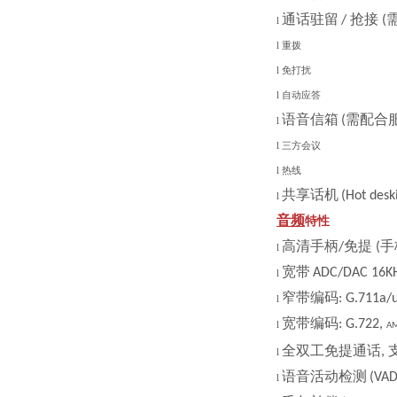
通话驻留
抢接
/
(
l
l
重拨
l
免打扰
l
自动应答
语音信箱
需配合
(
l
l
三方会议
l
热线
共享话机
(Hot desk
l
音频
特性
高清手柄
免提
手
/
(
l
宽带
ADC/DAC 16K
l
窄带编码
: G.711a/
l
宽带编码
: G.722,
l
A
全双工免提通话
,
l
语音活动检测
(VA
l