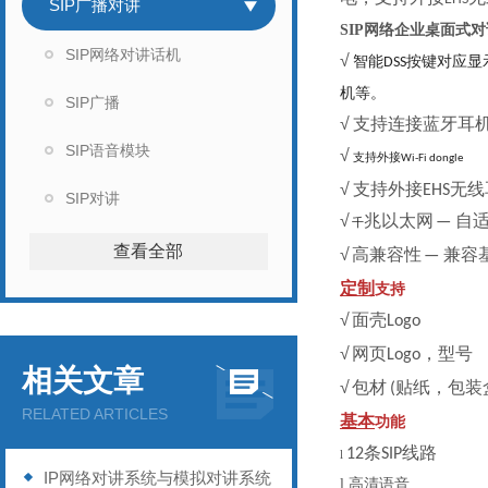
SIP广播对讲
SIP网络企业桌面式
SIP网络对讲话机
√
智能
按键对应显
DSS
机等。
SIP广播
√
支持连接蓝牙耳
SIP语音模块
√
支持外接
Wi-Fi dongle
√
支持外接
无线
EHS
SIP对讲
√
兆以太网
自
—
千
查看全部
√
高兼容性
兼容
—
定制
支持
√
面壳
Logo
√
网页
，型号
Logo
相关文章
√
包材
贴纸，包装
(
RELATED ARTICLES
基本
功能
条
线路
12
SIP
l
IP网络对讲系统与模拟对讲系统
l
高清语音