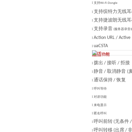
l
支持
Wi-Fi Dongle
支持缤特力无线耳
l
支持捷波朗无线耳
l
支持录音
l
服务器录音
(
Action URL / Active
l
uaCSTA
l
通话
功能
拨出
接听
拒接
/
/
l
静音
取消静音
/
(
l
通话保持
恢复
/
l
l
呼叫等待
l
对讲功能
l
来电显示
l
匿名呼叫
呼叫前转
无条件
(
/
l
呼叫转移
出席
(
/
l