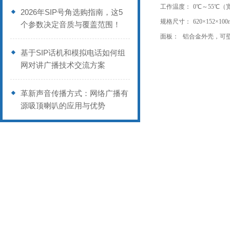
工作温度：
0℃～55℃（
2026年SIP号角选购指南，这5
规格尺寸：
620×152×1
个参数决定音质与覆盖范围！
面板：
铝合金外壳，可
基于SIP话机和模拟电话如何组
网对讲广播技术交流方案
革新声音传播方式：网络广播有
源吸顶喇叭的应用与优势