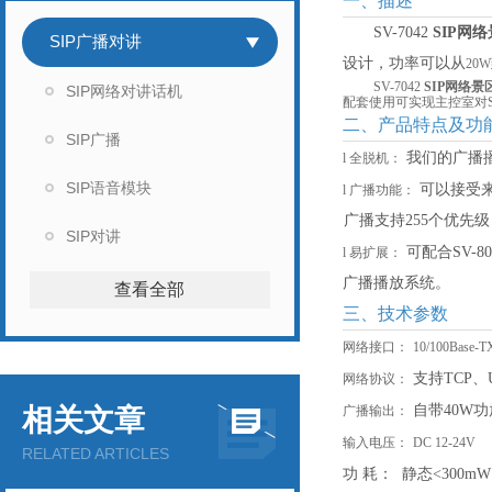
一、描述
SV-7042
SIP网
SIP广播对讲
设计，功率可以从
2
0
SV-7042
SIP网络
SIP网络对讲话机
配套使用可实现主控室对S
二、产品特点及功
SIP广播
我们的广播
l
全脱机：
SIP语音模块
可以接受
l
广播功能：
广播支持
255个优先
SIP对讲
可配合
SV
l
易扩展：
广播播放系统。
查看全部
三、技术参数
网络接口：
10/100Ba
支持
TCP、
网络协议：
自带
40W
相关文章
广播输出：
输入电压：
DC 12-24V
RELATED ARTICLES
功
耗：
静态
<300mW