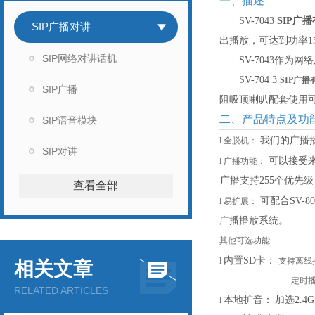
一、描述
SV-7043
SIP广
SIP广播对讲
出播放，可达到功率1
SIP网络对讲话机
SV-7043作
SV-704 3
SIP广
SIP广播
阻吸顶喇叭配套使用可
二、产品特点及功
SIP语音模块
我们的广播
l
全脱机：
SIP对讲
可以接受
l
广播功能：
广播支持
255个优先
查看全部
可配合
SV
l
易扩展：
广播播放系统。
其他可选功能
内置
SD卡：
l
支持离线
相关文章
定时
RELATED ARTICLES
本地扩音：
加选
2.
l