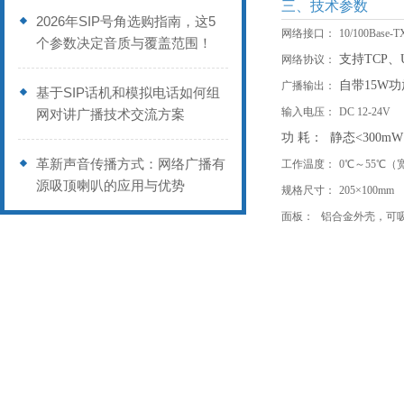
三、技术参数
2026年SIP号角选购指南，这5
网络接口：
10/100Ba
个参数决定音质与覆盖范围！
支持
TCP、
网络协议：
自带
15W
广播输出：
基于SIP话机和模拟电话如何组
输入电压：
DC 12-24V
网对讲广播技术交流方案
功
耗：
静态
<300mW
革新声音传播方式：网络广播有
工作温度：
0℃～55℃（
源吸顶喇叭的应用与优势
规格尺寸：
205×100mm
面板：
铝合金外壳，可