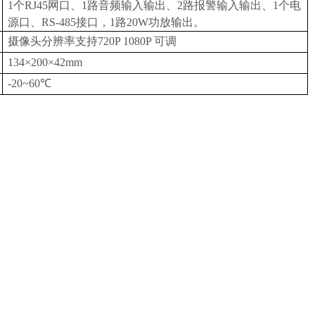
1个RJ45网口、1路音频输入输出、2路报警输入输出、1个电
源口、RS-485接口，1路20W功放输出。
摄像头分辨率支持720P 1080P 可调
134×200×42mm
-20~60℃