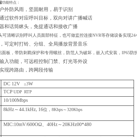
端
功能特点：
壳，户外防风雨，坚固耐用，易于识别
，可通过软件对应呼叫目标，双向对讲广播喊话
扬声器和话筒眯头，免提通话和接收广播
摄像头可清晰识别呼叫人员面部特征，也可做监控连接NVR等存储设备实现2
功能，可定时打铃、分组、全局播放背景音乐
 厚铝面板，带防刺戳保护和专用螺丝，防范人为破坏，嵌入式安装，IP65防
输出输入功能，可远程控制门禁、灯光等外设
输可实现跨路由，跨网段传输
DC 12V
W
≤3
TCP
UDP RTP
10/100Mbps
8kHz～44.1kHz, 16
位，8Kbps～320Kbps
MIC:10mV/600OΩ、40Hz～20KHz00*480