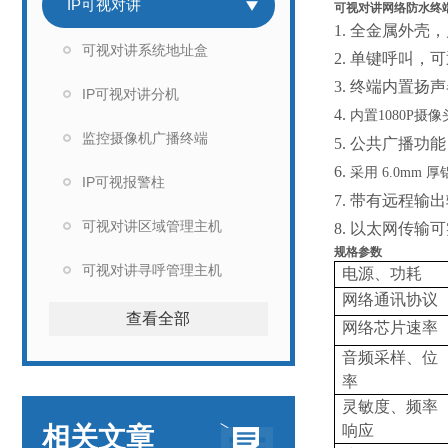
IP可视对讲
可视对讲网络防水终
1. 全金属外
可视对讲系统地址盒
2. 单键呼叫
3. 终端内置
IP可视对讲分机
4.
内置1080P
监控摄像机广播终端
5. 公共广播
6.
采用
6.0mm
IP可视报警柱
7. 带有远程
可视对讲区域管理主机
8. 以太网传
规格参数
可视对讲寻呼管理主机
电源、功耗
网络通讯协议
查看全部
网络芯片速率
音频采样、位
率
灵敏度、频率
相关文章
响应