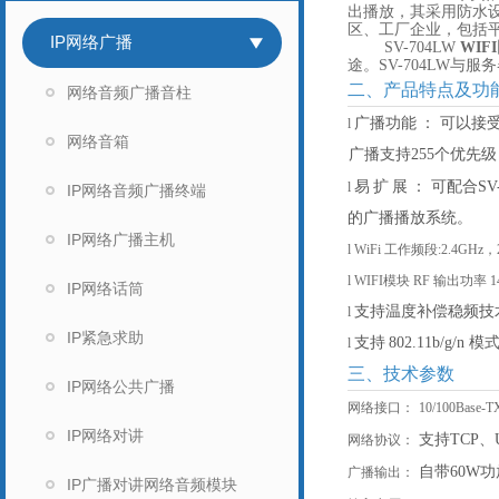
出播放，其采用防水设
区、工厂企业，包括
IP网络广播
SV-704LW
WI
途。SV-704LW
二、产品特点及功
网络音频广播音柱
广播功能
：
可以接
l
网络音箱
广播支持
255个优先
易
扩
展
：
可配合
S
l
IP网络音频广播终端
的广播播放系统。
IP网络广播主机
l
WiFi 工作频段:2.4GHz，
l
WIFI模块 RF 输出功率 
IP网络话筒
支持温度补偿稳频技
l
IP紧急求助
支持
802.11b/g/n 模
l
三、技术参数
IP网络公共广播
网络接口：
10/100Ba
IP网络对讲
支持
TCP、
网络协议：
自带
60W
广播输出：
IP广播对讲网络音频模块