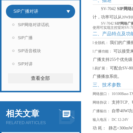
一、描述
SV-7042
SIP网
SIP广播对讲
计，功率可以从
2
0W到
SV-7042
SIP网络
SIP网络对讲话机
使用可实现主控室对SV-
二、产品特点及功
SIP广播
我们的广播
l
全脱机：
SIP语音模块
可以接受
l
广播功能：
广播支持
255个优先
SIP对讲
可配合
SV
l
易扩展：
广播播放系统。
查看全部
三、技术参数
网络接口：
10/100Ba
支持
TCP、
网络协议：
自带
40W
相关文章
广播输出：
输入电压：
DC 12-24V
RELATED ARTICLES
功
耗：
静态
<300mW