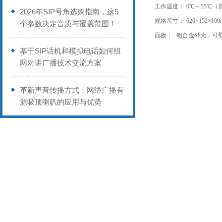
工作温度：
0℃～55℃（
2026年SIP号角选购指南，这5
规格尺寸：
620×152×1
个参数决定音质与覆盖范围！
面板：
铝合金外壳，可
基于SIP话机和模拟电话如何组
网对讲广播技术交流方案
革新声音传播方式：网络广播有
源吸顶喇叭的应用与优势