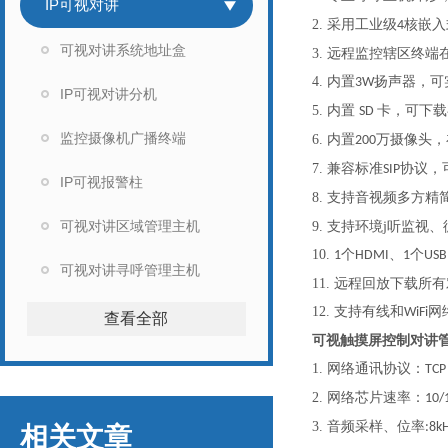
IP可视对讲
2.
采用工业级
核嵌入
4
可视对讲系统地址盒
3.
远程监控辖区终端
4.
内置
扬声器，可
3W
IP可视对讲分机
5.
内置
卡，可下载
SD
监控摄像机广播终端
6.
内置
万摄像头，
200
7.
兼容标准
协议，
SIP
IP可视报警柱
8.
支持音视频多方精
可视对讲区域管理主机
听
9.
支持环境j
监视、
10.
个
、
个
1
HDMI
1
USB
可视对讲寻呼管理主机
11.
远程回放下载所有
12.
支持有线和
网
WiFi
查看全部
可视触摸屏控制对讲
1.
网络通讯协议：
TCP
2.
网络芯片速率：
10/
3.
音频采样、位率
:8k
相关文章