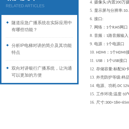
4.
摄像头
内置
万
:
200
RELATED ARTICLES
5.
显示屏与分辨率
:10
6.
接口
:
隧道应急广播系统在实际应用中
7.
网络：
个
网口
1
RJ45
有哪些功能？
8.
音频：
路音频输入
1
9.
电源：
个电源口
1
分析IP电梯对讲的简介及其功能
特点
10.
：
个
HDMI
1
HDMI
11.
：
个
接口
USB
1
USB
双向对讲银行广播系统，让沟通
12.
存储容量
标配
:
SD
可以更加的方便
13.
外壳防护等级
样
:
14.
电源、功耗
:DC 1
15.
工作环境
温度
:
-10
16.
尺寸
×
×
:300
184
65