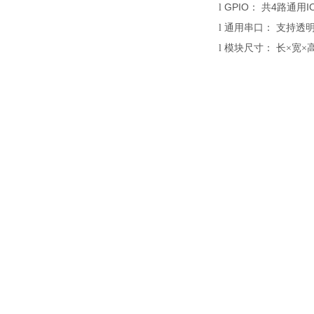
GP
IO
4
I
l
：
共
路
通用
l
通用串口
：
支持透
l
模块尺寸
：
长
×宽×