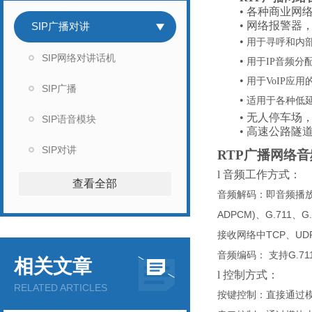
•
各种商业网
•
网络报警器
SIP广播对讲
•
用于寻呼和内
SIP网络对讲话机
•
用于
IP音频分
•
用于
VoIP应
SIP广播
•
适用于各种低
•
无人停车场
SIP语音模块
•
高速公路隧
SIP对讲
RTP广播网络
l
音频工作方式：
查看全部
音频
解码
：
即音频播
ADPCM)
G.711
G
、
、
TCP
UD
接收网络中
、
G.71
音频
编码
：
支持
相关文章
l
控制方式：
RELATED ARTICLES
按键控制：
直接通过