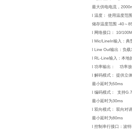
20
00
最大
供电
电流，
l
温度：
使用温度范
-40
8
储存温度范围
～
10/100
l
网络接口：
Mic
/Line
In
l
输入：
典
Line Out
l
输出：
负载
RL-
Line
l
输入：
本地
l
功率输出：
功率放
l
解码
模式
：
提供立
50ms
最小延时为
G.7
l
编码
模式
：
支持
30ms
最小延时为
l
双向
模式
：
双向
对
80ms
最小延时为
l
控制串行接口
：波特