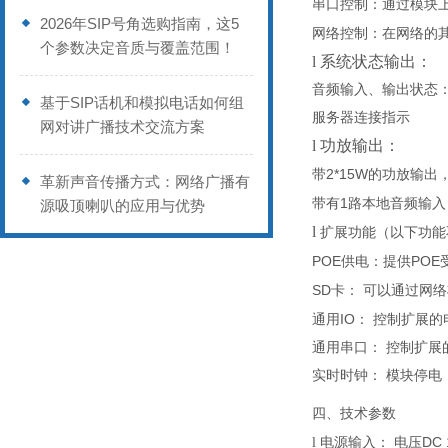
串口控制：
通过模块
2026年SIP号角选购指南，这5
网络控制：
在网络的
个参数决定音质与覆盖范围！
l
系统状态输出：
音频输入、输出状态
基于SIP话机和模拟电话如何组
服务器连接指示
网对讲广播技术交流方案
l
功放输出：
2*15W
带
的功放输出
革新声音传播方式：网络广播有
1
带有
路本地音频输入
源吸顶喇叭的应用与优势
l
扩展功能（以下功能
POE
POE
供电：
提供
SD
卡：
可以通过网络
IO
通用
：
控制扩展的
通用串口：
控制扩展
实时时钟：
模块停电
四、技术参数
DC 
l
电源输入：
电压