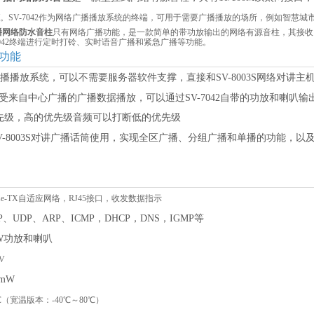
W。SV-7042作为网络广播播放系统的终端，可用于需要广播播放的场所，例如智慧
广播网络防水音柱
只有网络广播功能，是一款简单的带功放输出的网络有源音柱，其接收网
7042终端进行定时打铃、实时语音广播和紧急广播等功能。
功能
播播放系统，可以不需要服务器软件支撑，直接和
SV-8003S网络对讲
受来自中心广播的广播数据播放，可以通过
SV-7042自带的功放和喇叭
优先级，高的优先级音频可以打断低的优先级
V-8003S对讲广播话筒使用，实现全区广播、分组广播和单播的功能，
0Base-TX自适应网络，RJ45接口，收发数据指示
P、UDP、ARP、ICMP，DHCP，DNS，IGMP等
0W功放和喇叭
4V
0mW
℃（宽温版本：-40℃～80℃）