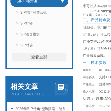
SIP广播对讲
率可以从
2
0W到
8
0
SV-7042
SIP
SIP网络对讲话机
可实现主控室对SV-
二、产品特点及
SIP广播
我们的广
l
全脱机：
SIP语音模块
可以接
l
广播功能：
广播支持
255个
SIP对讲
可配合
S
l
易扩展：
广播播放系统。
查看全部
三、技术参数
网络接口：
10/10
支持
TC
网络协议：
自带
4
相关文章
广播输出：
输入电压：
DC 12-2
RELATED ARTICLES
功
耗：
静态
<30
工作温度：
0℃～55
2026年SIP号角选购指南，这5