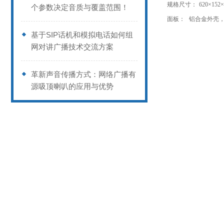
规格尺寸：
620×15
个参数决定音质与覆盖范围！
面板：
铝合金外壳
基于SIP话机和模拟电话如何组
网对讲广播技术交流方案
革新声音传播方式：网络广播有
源吸顶喇叭的应用与优势