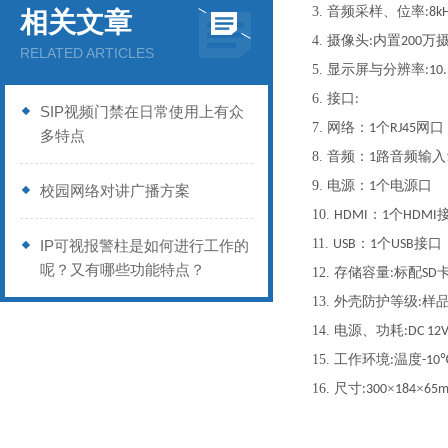
3.
音频采样、位率
:8k
相关文章
4.
摄像头
内置
万
:
200
RELATED ARTICLES
5.
显示屏与分辨率
:10
6.
接口
:
SIP视频门禁在日常使用上有众
7.
网络：
个
网口
1
RJ45
多特点
8.
音频：
路音频输入
1
9.
电源：
个电源口
1
校园网络对讲广播方案
10.
：
个
HDMI
1
HDMI
11.
：
个
接口
IP可视报警柱是如何进行工作的
USB
1
USB
呢？又有哪些功能特点？
12.
存储容量
标配
:
SD
13.
外壳防护等级
样
:
14.
电源、功耗
:DC 1
15.
工作环境
温度
:
-10
16.
尺寸
×
×
:300
184
65