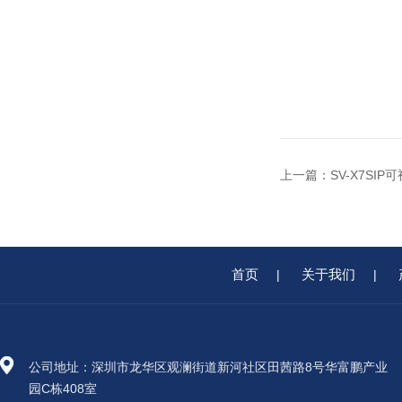
上一篇：
SV-X7SI
首页
关于我们
|
|
公司地址：深圳市龙华区观澜街道新河社区田茜路8号华富鹏产业
园C栋408室