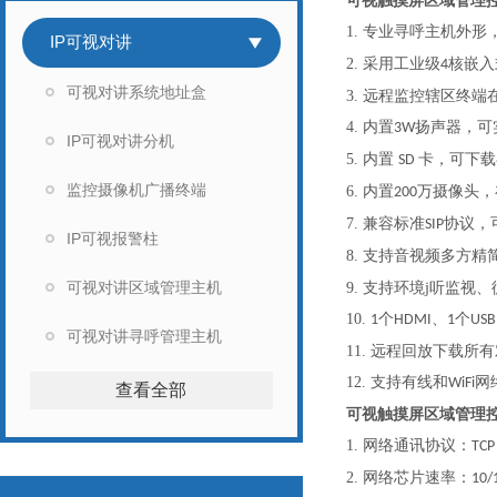
可视触摸屏区域管理
1.
专业寻呼主机外形
IP可视对讲
2.
采用工业级
核嵌入
4
可视对讲系统地址盒
3.
远程监控辖区终端
4.
内置
扬声器，可
3W
IP可视对讲分机
5.
内置
卡，可下载
SD
监控摄像机广播终端
6.
内置
万摄像头，
200
7.
兼容标准
协议，
SIP
IP可视报警柱
8.
支持音视频多方精
可视对讲区域管理主机
听
9.
支持环境j
监视、
10.
个
、
个
1
HDMI
1
USB
可视对讲寻呼管理主机
11.
远程回放下载所有
12.
支持有线和
网
WiFi
查看全部
可视触摸屏区域管理
1.
网络通讯协议：
TCP
2.
网络芯片速率：
10/