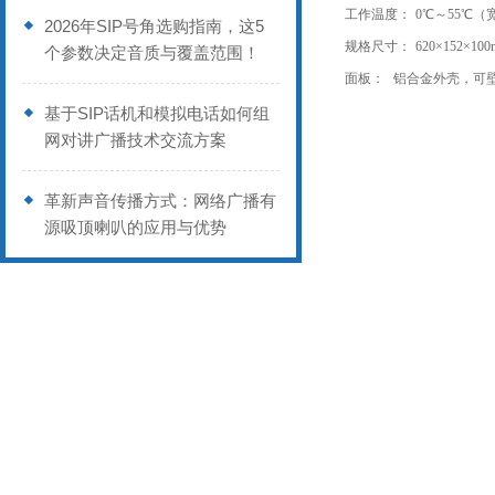
工作温度：
0℃～55℃（
2026年SIP号角选购指南，这5
规格尺寸：
620×152×1
个参数决定音质与覆盖范围！
面板：
铝合金外壳，可
基于SIP话机和模拟电话如何组
网对讲广播技术交流方案
革新声音传播方式：网络广播有
源吸顶喇叭的应用与优势