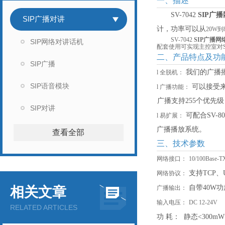
一、描述
SV-7042
SIP广
SIP广播对讲
计，功率可以从
2
0W到
SV-7042
SIP广播
SIP网络对讲话机
配套使用可实现主控室对S
二、产品特点及功
SIP广播
我们的广播
l
全脱机：
SIP语音模块
可以接受
l
广播功能：
广播支持
255个优先
SIP对讲
可配合
SV
l
易扩展：
广播播放系统。
查看全部
三、技术参数
网络接口：
10/100Ba
支持
TCP、
网络协议：
自带
40W
相关文章
广播输出：
输入电压：
DC 12-24V
RELATED ARTICLES
功
耗：
静态
<300mW