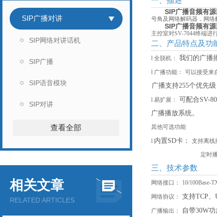
一、描述
SIP广播音频有
SIP广播对讲
号角及网络解码器，网络
SIP广播音频有
主控室对
SV-
7044终端
SIP网络对讲话机
二、产品特点及功
我们的广播
l
全脱机：
SIP广播
l
广播功能：
可以接受来
SIP语音模块
广播支持
255个优先
可配合
SV
l
易扩展：
SIP对讲
广播播放系统。
查看全部
其他可选功能
内置
SD卡：
l
支持离线
定时
三、技术参数
相关文章
网络接口：
10/100Ba
支持
TCP、
网络协议：
RELATED ARTICLES
自带
30W
广播输出：