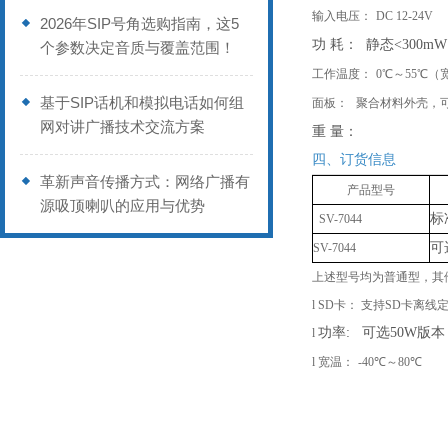
输入电压：
DC 12-2
4
V
2026年SIP号角选购指南，这5
功
耗：
静态
<300mW
个参数决定音质与覆盖范围！
工作温度：
0℃～55℃（
基于SIP话机和模拟电话如何组
面板：
聚合材料外壳，
网对讲广播技术交流方案
重
量：
四、订货信息
革新声音传播方式：网络广播有
产品型号
源吸顶喇叭的应用与优势
标
SV-
7044
可
SV-
7044
上述型号均为普通型，其
l
SD卡： 支持SD卡离线
功率
: 可选50W版本
l
l
宽温：
-40℃～80℃