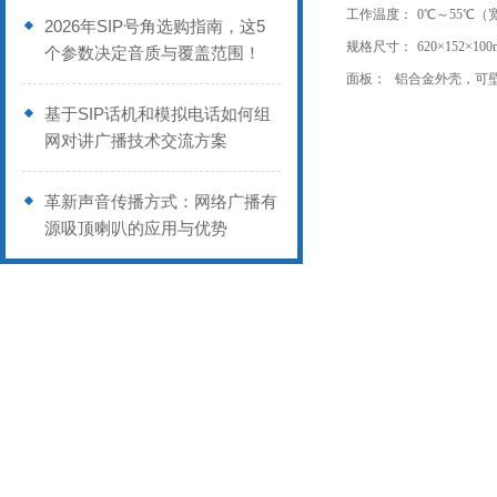
工作温度：
0℃～55℃（
2026年SIP号角选购指南，这5
规格尺寸：
620×152×1
个参数决定音质与覆盖范围！
面板：
铝合金外壳，可
基于SIP话机和模拟电话如何组
网对讲广播技术交流方案
革新声音传播方式：网络广播有
源吸顶喇叭的应用与优势