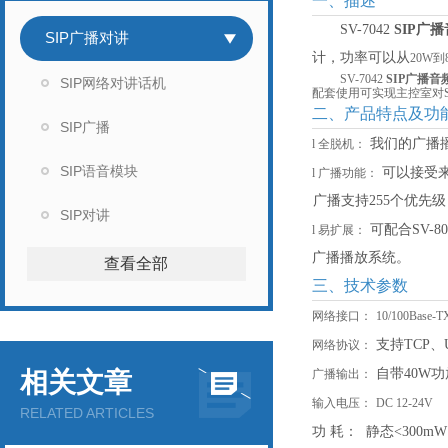
一、描述
SV-7042
SIP广
SIP广播对讲
计，功率可以从
2
0W到
SV-7042
SIP广播
SIP网络对讲话机
配套使用可实现主控室对S
二、产品特点及功
SIP广播
我们的广播
l
全脱机：
SIP语音模块
可以接受
l
广播功能：
广播支持
255个优先
SIP对讲
可配合
SV
l
易扩展：
广播播放系统。
查看全部
三、技术参数
网络接口：
10/100Ba
支持
TCP、
网络协议：
自带
40W
相关文章
广播输出：
输入电压：
DC 12-24V
RELATED ARTICLES
功
耗：
静态
<300mW