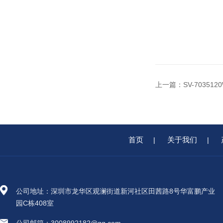
上一篇：
SV-7035
首页
关于我们
|
|
公司地址：深圳市龙华区观澜街道新河社区田茜路8号华富鹏产业
园C栋408室