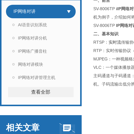
一、前言
SV-8006TP
iIP网络
IP网络对讲
机为例子，介绍如何将摄
AI语音识别系统
SV-8006TP
IP网络
二、基本知识
IP网络对讲分机
R
TSP
：
实时流
传输协
R
TP
：实时传输协议
IP网络广播音柱
M
JPEG
：一种视频格式
网络对讲模块
V
LC
：一个媒体播放
主码通道与子码通道
IP网络对讲管理主机
机。子码流输出低分
查看全部
相关文章