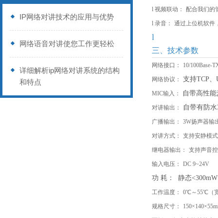
l
视频联动：
配合我们的
IP网络对讲技术的应用与优势
l
录音：
通过上位机软件
l
网络语音对讲使您工作更轻松
三、技术参数
网络接口：
10/100Ba
详细解析ip网络对讲系统的结构
支持
TCP、
网络协议：
和特点
自带高性能
MIC输入：
自带有防水
对讲输出：
广播输出：
3W扬声器输
对讲方式：
支持安静模式
继电器输出：
支持声音控
输入电压：
DC 9~24V
功
耗：
静态
<300mW
工作温度：
0℃～55℃（
规格尺寸：
150×140×