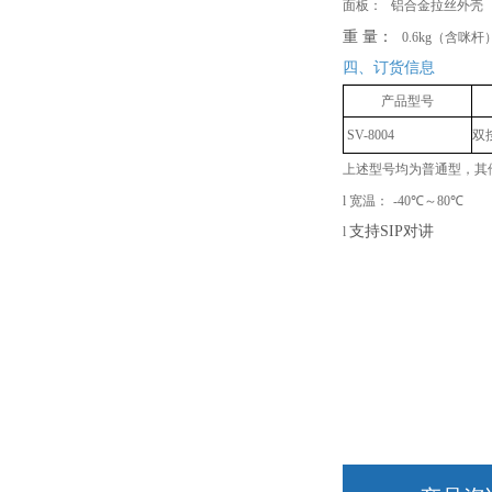
面板：
铝合金拉丝外壳
重
量：
0.6kg（含咪杆
四、订货信息
产品型号
SV-8004
双
上述型号均为普通型，其
l
宽温：
-40℃～80℃
支持
SIP对讲
l