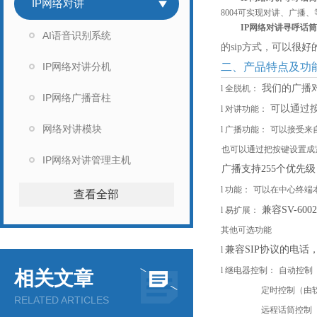
IP网络对讲
8004
可实现对讲、广播、
IP网络对讲寻呼话筒
AI语音识别系统
的
sip方式，可以
很好
IP网络对讲分机
二、产品特点及功
我们的广播
l
全脱机：
IP网络广播音柱
可以通过
l
对讲功能：
网络对讲模块
l
广播功能：
可以接受来
也可以通过把按键设置成
IP网络对讲管理主机
广播支持
255个优先
l
功能：
可以在中心终端
查看全部
兼容
SV-
l
易扩展：
其他可选功能
兼容
SIP协议的电话
l
l
继电器控制：
自动控制
相关文章
定时控制（由
RELATED ARTICLES
远程话筒控制