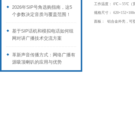
工作温度：
0℃～55℃（
2026年SIP号角选购指南，这5
规格尺寸：
620×152×1
个参数决定音质与覆盖范围！
面板：
铝合金外壳，可
基于SIP话机和模拟电话如何组
网对讲广播技术交流方案
革新声音传播方式：网络广播有
源吸顶喇叭的应用与优势