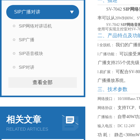
一、描述
SV-7042
SIP网
SIP广播对讲
率可以从
2
0W到
8
0W。
SV-7042
SIP网络
SIP网络对讲话机
使用可实现主控室对SV-
二、产品特点及功
SIP广播
我们的广播
l
全脱机：
SIP语音模块
可以接受
l
广播功能：
广播支持
255个优先
SIP对讲
可配合
SV
l
易扩展：
广播播放系统。
查看全部
三、技术参数
网络接口：
10/100Ba
支持
TCP、
网络协议：
自带
40W
相关文章
广播输出：
输入电压：
DC 12-24V
RELATED ARTICLES
功
耗：
静态
<300mW