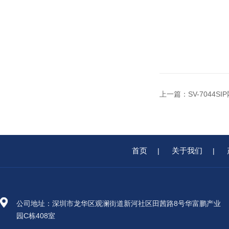
上一篇：
SV-7044
首页
关于我们
|
|
公司地址：深圳市龙华区观澜街道新河社区田茜路8号华富鹏产业
园C栋408室